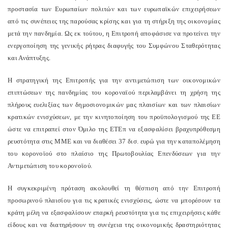
προστασία των Ευρωπαίων πολιτών και των ευρωπαϊκών επιχειρήσεων
από τις συνέπειες της παρούσας κρίσης και για τη στήριξη της οικονομίας
μετά την πανδημία. Ως εκ τούτου, η Επιτροπή αποφάσισε να προτείνει την
ενεργοποίηση της γενικής ρήτρας διαφυγής του Συμφώνου Σταθερότητας
και Ανάπτυξης.
Η στρατηγική της Επιτροπής για την αντιμετώπιση των οικονομικών
επιπτώσεων της πανδημίας του κοροναϊού περιλαμβάνει τη χρήση της
πλήρους ευελιξίας των δημοσιονομικών μας πλαισίων και των πλαισίων
κρατικών ενισχύσεων, με την κινητοποίηση του προϋπολογισμού της ΕΕ
ώστε να επιτραπεί στον Όμιλο της ΕΤΕπ να εξασφαλίσει βραχυπρόθεσμη
ρευστότητα στις ΜΜΕ και να διαθέσει 37 δισ. ευρώ για την καταπολέμηση
του κορονοϊού στο πλαίσιο της Πρωτοβουλίας Επενδύσεων για την
Αντιμετώπιση του κορονοϊού.
Η συγκεκριμένη πρόταση ακολουθεί τη θέσπιση από την Επιτροπή
προσωρινού πλαισίου για τις κρατικές ενισχύσεις, ώστε να μπορέσουν τα
κράτη μέλη να εξασφαλίσουν επαρκή ρευστότητα για τις επιχειρήσεις κάθε
είδους και να διατηρήσουν τη συνέχεια της οικονομικής δραστηριότητας