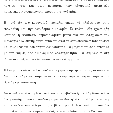
πολιτών τους και στον μετριασμό των εξαιρετικά αρνητικών
κοινωνικοοικονομικών επιπτώσεων της πανδημίας.
Η πανδημία του κορονοϊού προκαλεί σημαντικό κλυδωνισμό στην
ευρωπαϊκή και την παγκόσμια οικονομία. Τα κράτη μέλη έχουν ήδη
θεσπίσει ή θεσπίζουν δημοσιονομικά μέτρα για να ενισχύσουν την
ικανότητα των συστημάτων υγείας τους και να ανακουφίσουν τους πολίτες
και τους κλάδους που πλήττονται ιδιαίτερα. Τα μέτρα αυτά, σε συνδυασμό
με την κάμψη της οικονομικής δραστηριότητας, θα συμβάλουν στη
σημαντική αύξηση των δημοσιονομικών ελλειμμάτων.
Η Επιτροπή κάλεσε το Συμβούλιο να εγκρίνει την πρότασή της το ταχύτερο
δυνατόν και δήλωσε έτοιμη να αναλάβει περαιτέρω δράση ανάλογα με την
εξέλιξη της κατάστασης.
Να υπενθυμιστεί ότι η Επιτροπή και το Συμβούλιο έχουν ήδη διευκρινίσει
ότι η πανδημία του κορονοϊού μπορεί να θεωρηθεί «ασυνήθης περίσταση
που εκφεύγει του ελέγχου της κυβέρνησης». Η Επιτροπή πιστεύει ότι
απαιτείται πιο εκτεταμένη ευελιξία στο πλαίσιο του ΣΣΑ για την