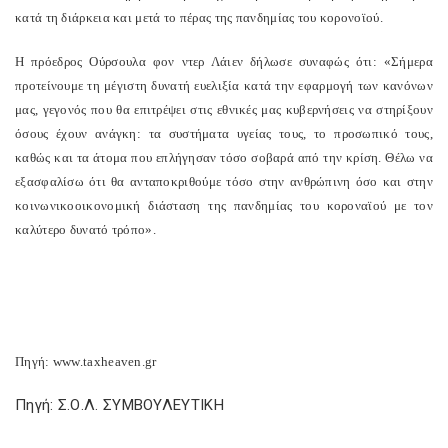
κατά τη διάρκεια και μετά το πέρας της πανδημίας του κορονοϊού.
Η πρόεδρος Ούρσουλα φον ντερ Λάιεν δήλωσε συναφώς ότι: «Σήμερα
προτείνουμε τη μέγιστη δυνατή ευελιξία κατά την εφαρμογή των κανόνων
μας, γεγονός που θα επιτρέψει στις εθνικές μας κυβερνήσεις να στηρίξουν
όσους έχουν ανάγκη: τα συστήματα υγείας τους, το προσωπικό τους,
καθώς και τα άτομα που επλήγησαν τόσο σοβαρά από την κρίση. Θέλω να
εξασφαλίσω ότι θα ανταποκριθούμε τόσο στην ανθρώπινη όσο και στην
κοινωνικοοικονομική διάσταση της πανδημίας του κοροναϊού με τον
καλύτερο δυνατό τρόπο».
Πηγή: www.taxheaven.gr
Πηγή: Σ.Ο.Λ. ΣΥΜΒΟΥΛΕΥΤΙΚΗ