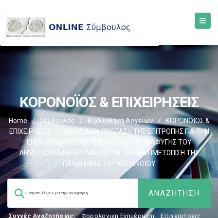
ΚΟΡΟΝΟΪΟΣ & ΕΠΙΧΕΙΡΗΣΕΙΣ
Home
/
Σύμβουλος
/
Βιβλιοθήκη Αρχείων
/
ΚΟΡΟΝΟΪΟΣ &
ΕΠΙΧΕΙΡΗΣΕΙΣ
/
TAX FLASH: ΠΡΟΤΑΣΗ ΤΗΣ ΕΠΙΤΡΟΠΗΣ ΓΙΑ ΤΗΝ
ΕΝΕΡΓΟΠΟΙΗΣΗ ΤΗΣ ΓΕΝΙΚΗΣ ΡΗΤΡΑΣ ΔΙΑΦΥΓΗΣ ΤΟΥ
ΔΗΜΟΣΙΟΝΟΜΙΚΟΥ ΠΛΑΙΣΙΟΥ ΓΙΑ ΤΗΝ ΑΝΤΙΜΕΤΩΠΙΣΗ ΤΗΣ
ΠΑΝΔΗΜΙΑΣ ΤΟΥ ΚΟΡΩΝΟΪΟΥ
Συχνές Αναζητήσεις:
Φορολογικη Ενημέρωση
,
Επιχειρήσεις