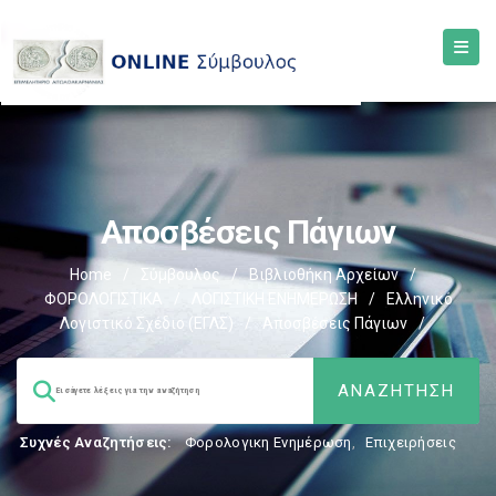
Αποσβέσεις Πάγιων
Home
/
Σύμβουλος
/
Βιβλιοθήκη Αρχείων
/
ΦΟΡΟΛΟΓΙΣΤΙΚΑ
/
ΛΟΓΙΣΤΙΚΗ ΕΝΗΜΕΡΩΣΗ
/
Ελληνικό
Λογιστικό Σχέδιο (ΕΓΛΣ)
/
Αποσβέσεις Πάγιων
/
Συχνές Αναζητήσεις:
Φορολογικη Ενημέρωση
,
Επιχειρήσεις