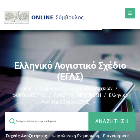
Ελληνικό Λογιστικό Σχέδιο
(ΕΓΛΣ)
Home
/
Σύμβουλος
/
Βιβλιοθήκη Αρχείων
/
ΦΟΡΟΛΟΓΙΣΤΙΚΑ
/
ΛΟΓΙΣΤΙΚΗ ΕΝΗΜΕΡΩΣΗ
/
Ελληνικό
Λογιστικό Σχέδιο (ΕΓΛΣ)
/
Συχνές Αναζητήσεις:
Φορολογικη Ενημέρωση
,
Επιχειρήσεις