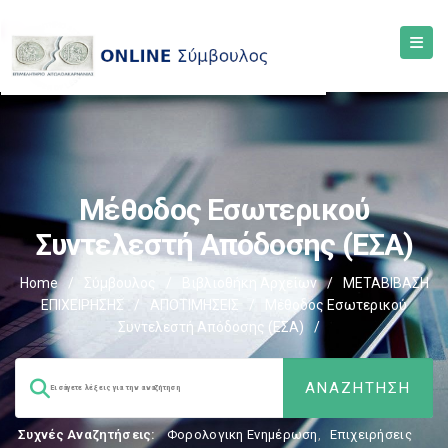
Μέθοδος Εσωτερικού
Συντελεστή Απόδοσης (ΕΣΑ)
Home
/
Σύμβουλος
/
Βιβλιοθήκη Αρχείων
/
ΜΕΤΑΒΙΒΑΣΗ
ΕΠΙΧΕIΡΗΣΗΣ
/
ΑΠΟΤΙΜΗΣΕΙΣ
/
Μέθοδος Εσωτερικού
Συντελεστή Απόδοσης (ΕΣΑ)
/
Συχνές Αναζητήσεις:
Φορολογικη Ενημέρωση
,
Επιχειρήσεις