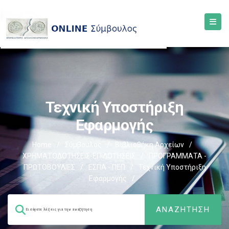
Τεχνική Υποστήριξη
Εφαρμογής
Home
/
Σύμβουλος
/
Βιβλιοθήκη Αρχείων
/
ΧΡΗΜΑΤΟΔΟΤΗΣΕΙΣ-ΕΠΙΔΟΤΗΣΕΙΣ
/
ΠΡΟΓΡΑΜΜΑΤΑ -
ΠΡΩΤΟΒΟΥΛΙΕΣ
/
ΕΣΠΑ - ΠΕΠ
/
Τεχνική Υποστήριξη
Εφαρμογής
/