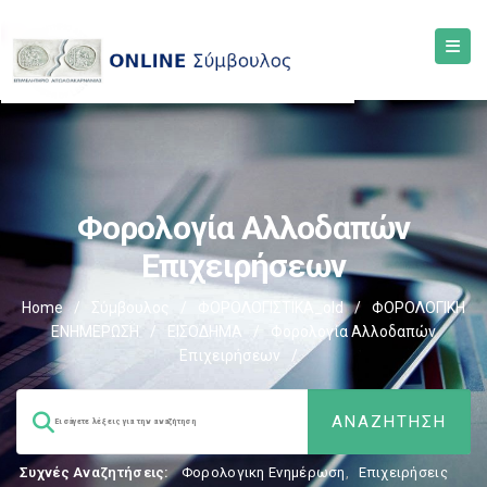
Φορολογία Αλλοδαπών
Επιχειρήσεων
Home
/
Σύμβουλος
/
ΦΟΡΟΛΟΓΙΣΤΙΚΑ_old
/
ΦΟΡΟΛΟΓΙΚΗ
ΕΝΗΜΕΡΩΣΗ
/
ΕΙΣΟΔΗΜΑ
/
Φορολογία Αλλοδαπών
Επιχειρήσεων
/
Συχνές Αναζητήσεις:
Φορολογικη Ενημέρωση
,
Επιχειρήσεις