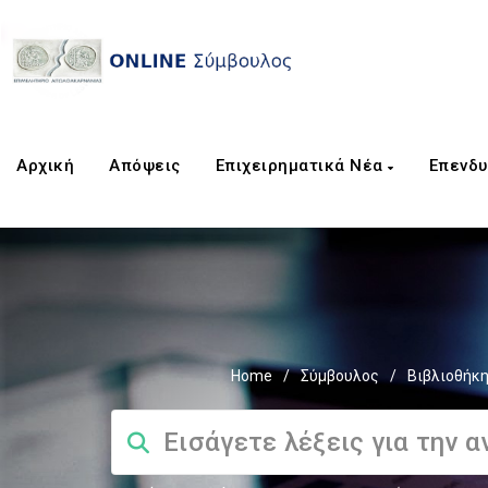
Αρχική
Απόψεις
Επιχειρηματικά Νέα
Επενδυ
Home
/
Σύμβουλος
/
Βιβλιοθήκ