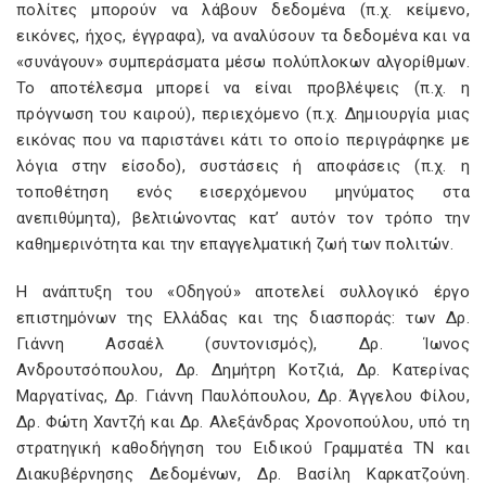
πολίτες μπορούν να λάβουν δεδομένα (π.χ. κείμενο,
εικόνες, ήχος, έγγραφα), να αναλύσουν τα δεδομένα και να
«συνάγουν» συμπεράσματα μέσω πολύπλοκων αλγορίθμων.
Το αποτέλεσμα μπορεί να είναι προβλέψεις (π.χ. η
πρόγνωση του καιρού), περιεχόμενο (π.χ. Δημιουργία μιας
εικόνας που να παριστάνει κάτι το οποίο περιγράφηκε με
λόγια στην είσοδο), συστάσεις ή αποφάσεις (π.χ. η
τοποθέτηση ενός εισερχόμενου μηνύματος στα
ανεπιθύμητα), βελτιώνοντας κατ’ αυτόν τον τρόπο την
καθημερινότητα και την επαγγελματική ζωή των πολιτών.
Η ανάπτυξη του «Οδηγού» αποτελεί συλλογικό έργο
επιστημόνων της Ελλάδας και της διασποράς: των Δρ.
Γιάννη Ασσαέλ (συντονισμός), Δρ. Ίωνος
Ανδρουτσόπουλου, Δρ. Δημήτρη Κοτζιά, Δρ. Κατερίνας
Μαργατίνας, Δρ. Γιάννη Παυλόπουλου, Δρ. Άγγελου Φίλου,
Δρ. Φώτη Χαντζή και Δρ. Αλεξάνδρας Χρονοπούλου, υπό τη
στρατηγική καθοδήγηση του Ειδικού Γραμματέα ΤΝ και
Διακυβέρνησης Δεδομένων, Δρ. Βασίλη Καρκατζούνη.