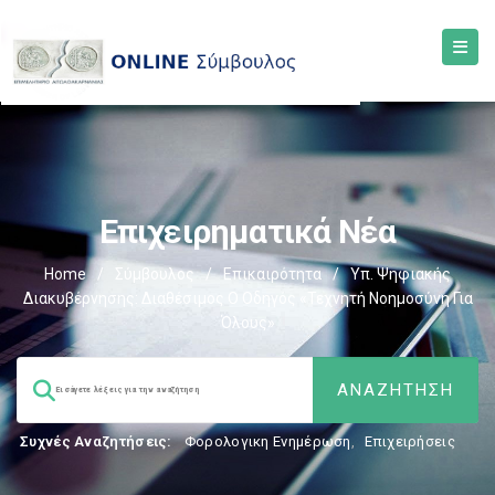
Επιχειρηματικά Νέα
Home
/
Σύμβουλος
/
Επικαιρότητα
/
Υπ. Ψηφιακής
Διακυβέρνησης: Διαθέσιμος Ο Οδηγός «Τεχνητή Νοημοσύνη Για
Όλους»
Συχνές Αναζητήσεις:
Φορολογικη Ενημέρωση
,
Επιχειρήσεις