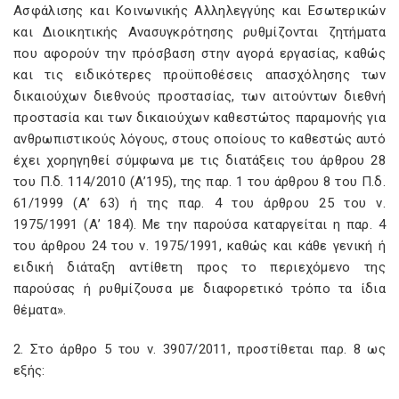
Ασφάλισης και Κοινωνικής Αλληλεγγύης και Εσωτερικών
και Διοικητικής Ανασυγκρότησης ρυθμίζονται ζητήματα
που αφορούν την πρόσβαση στην αγορά εργασίας, καθώς
και τις ειδικότερες προϋποθέσεις απασχόλησης των
δικαιούχων διεθνούς προστασίας, των αιτούντων διεθνή
προστασία και των δικαιούχων καθεστώτος παραμονής για
ανθρωπιστικούς λόγους, στους οποίους το καθεστώς αυτό
έχει χορηγηθεί σύμφωνα με τις διατάξεις του άρθρου 28
του Π.δ. 114/2010 (Α’195), της παρ. 1 του άρθρου 8 του Π.δ.
61/1999 (Α’ 63) ή της παρ. 4 του άρθρου 25 του ν.
1975/1991 (Α’ 184). Με την παρούσα καταργείται η παρ. 4
του άρθρου 24 του ν. 1975/1991, καθώς και κάθε γενική ή
ειδική διάταξη αντίθετη προς το περιεχόμενο της
παρούσας ή ρυθμίζουσα με διαφορετικό τρόπο τα ίδια
θέματα».
2. Στο άρθρο 5 του ν. 3907/2011, προστίθεται παρ. 8 ως
εξής: