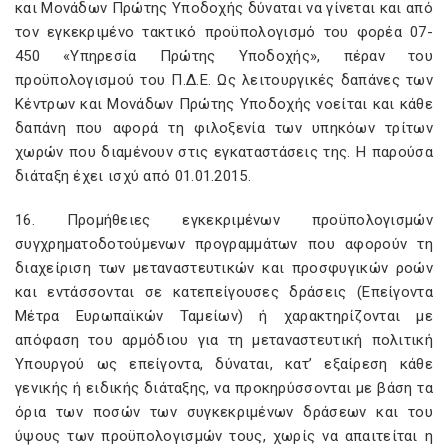
και Μονάδων Πρώτης Υποδοχής δύναται να γίνεται και από
τον εγκεκριμένο τακτικό προϋπολογισμό του φορέα 07-
450 «Υπηρεσία Πρώτης Υποδοχής», πέραν του
προϋπολογισμού του Π.Δ.Ε. Ως λειτουργικές δαπάνες των
Κέντρων και Μονάδων Πρώτης Υποδοχής νοείται και κάθε
δαπάνη που αφορά τη φιλοξενία των υπηκόων τρίτων
χωρών που διαμένουν στις εγκαταστάσεις της. Η παρούσα
διάταξη έχει ισχύ από 01.01.2015.
16. Προμήθειες εγκεκριμένων προϋπολογισμών
συγχρηματοδοτούμενων προγραμμάτων που αφορούν τη
διαχείριση των μεταναστευτικών και προσφυγικών ροών
και εντάσσονται σε κατεπείγουσες δράσεις (Επείγοντα
Μέτρα Ευρωπαϊκών Ταμείων) ή χαρακτηρίζονται με
απόφαση του αρμόδιου για τη μεταναστευτική πολιτική
Υπουργού ως επείγοντα, δύναται, κατ’ εξαίρεση κάθε
γενικής ή ειδικής διάταξης, να προκηρύσσονται με βάση τα
όρια των ποσών των συγκεκριμένων δράσεων και του
ύψους των προϋπολογισμών τους, χωρίς να απαιτείται η