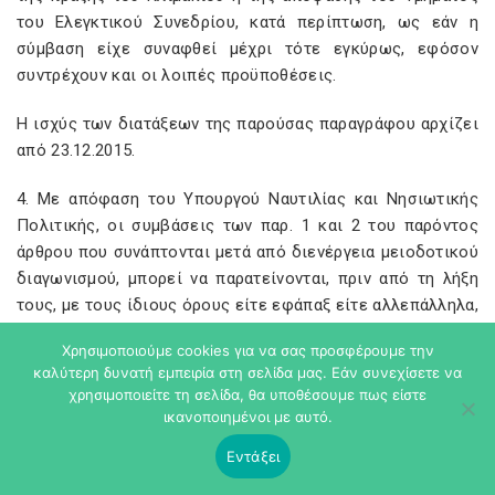
του Ελεγκτικού Συνεδρίου, κατά περίπτωση, ως εάν η
σύμβαση είχε συναφθεί μέχρι τότε εγκύρως, εφόσον
συντρέχουν και οι λοιπές προϋποθέσεις.
Η ισχύς των διατάξεων της παρούσας παραγράφου αρχίζει
από 23.12.2015.
4. Με απόφαση του Υπουργού Ναυτιλίας και Νησιωτικής
Πολιτικής, οι συμβάσεις των παρ. 1 και 2 του παρόντος
άρθρου που συνάπτονται μετά από διενέργεια μειοδοτικού
διαγωνισμού, μπορεί να παρατείνονται, πριν από τη λήξη
τους, με τους ίδιους όρους είτε εφάπαξ είτε αλλεπάλληλα,
για χρονικό διάστημα μέχρι και τέσσερις (4) μήνες
Χρησιμοποιούμε cookies για να σας προσφέρουμε την
συνολικά.
καλύτερη δυνατή εμπειρία στη σελίδα μας. Εάν συνεχίσετε να
χρησιμοποιείτε τη σελίδα, θα υποθέσουμε πως είστε
5. Σε περίπτωση μη προσήκουσας εκτέλεσης των
ικανοποιημένοι με αυτό.
συμβατικών υποχρεώσεων του αναδόχου, αν κρίνεται
Εντάξει
απολύτως αναγκαίο, για την αντιμετώπιση μαζικής εισόδου
μεταναστών, ο Υπουργός Ναυτιλίας και Νησιωτικής