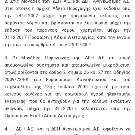
2. Στις Μονάδες των ΔΕΗ Α.Ε. και ΔΕΗ Ανανεώσιμες Α.Ε.
στις οποίες η αρχική Άδεια Παραγωγής έχει εκδοθεί από
την 24.01.2002 μέχρι την ημερομηνία έκδοσης του
παρόντος νόμου και βρίσκονται σε λειτουργία μέχρι την
έκδοση του παρόντος νόμου, χορηγείται μέχρι την
31.12.2017 Προσωρινή Άδεια Λειτουργίας, κατά την έννοια
της παρ. 5 του άρθρου 8 του ν. 2941/2001.
3. Οι Μονάδες Παραγωγής της ΔΕΗ Α.Ε σε μικρά
απομονωμένα συστήματα και απομονωμένα μικροδίκτυα,
όπως ορίζονται στο άρθρο 2, σημεία 26 και 27 της Οδηγίας
2009/72/ΕΚ του Ευρωπαϊκού Κοινοβουλίου και του
Συμβουλίου, της 13ης Ιουλίου 2009, σχετικά με τους
κοινούς κανόνες για την εσωτερική αγορά ηλεκτρικής
ενέργειας, που θα ενταχθούν για την κάλυψη εκτάκτων
αναγκών, μέχρι την 31.12.2017 καλύπτονται από την
Προσωρινή Ενιαία Άδεια Λειτουργίας.
4. Η ΔΕΗ Α.Ε. και η ΔΕΗ Ανανεώσιμες Α.Ε. οφείλουν να