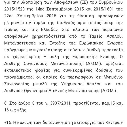
για την υλοποίηση των Αποφάσεων (ΕΕ) του Συμβουλίου
2015/1523 της 14ης Σεπτεμβρίου 2015 και 2015/1601 της
22ας Σεπτεμβρίου 2015 για τη θέσπιση προσωρινών
μέτρων στον τομέα της διεθνούς προστασίας υπέρ της
Ιταλίας και της Ελλάδας. Στο πλαίσιο των παραπάνω
αποφάσεων χρηματοδοτείται από το Ταμείο Ασύλου,
Μετανάστευσης και Ένταξης της Ευρωπαϊκής Ένωσης
πρόγραμμα μετεγκατάστασης αιτούντων διεθνή προστασία
σε χώρες κράτη – μέλη της Ευρωπαϊκής Ένωσης. Ο
Διεθνής Οργανισμός Μετανάστευσης (Δ.Ο.Μ.), ορίζεται
εκτελεστικός φορέας για συγκεκριμένες δράσεις του
προγράμματος, οι οποίες θα περιγραφούν σε Μνημόνιο
Συνεργασίας μεταξύ της Υπηρεσίας Ασύλου και του
Διεθνούς Οργανισμού Διεθνούς Μετανάστευσης (Δ.Ο.Μ.).
6. Στο άρθρο 8 του ν. 3907/2011, προστίθενται παρ.15 και
16 ως εξής:
«15. Η κάλυψη των δαπανών για τη λειτουργία των Κέντρων