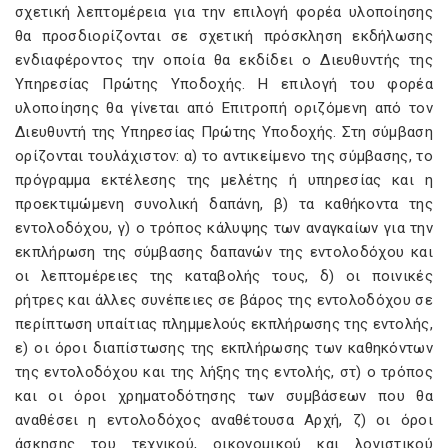
σχετική λεπτομέρεια για την επιλογή φορέα υλοποίησης
θα προσδιορίζονται σε σχετική πρόσκληση εκδήλωσης
ενδιαφέροντος την οποία θα εκδίδει ο Διευθυντής της
Υπηρεσίας Πρώτης Υποδοχής. Η επιλογή του φορέα
υλοποίησης θα γίνεται από Επιτροπή οριζόμενη από τον
Διευθυντή της Υπηρεσίας Πρώτης Υποδοχής. Στη σύμβαση
ορίζονται τουλάχιστον: α) το αντικείμενο της σύμβασης, το
πρόγραμμα εκτέλεσης της μελέτης ή υπηρεσίας και η
προεκτιμώμενη συνολική δαπάνη, β) τα καθήκοντα της
εντολοδόχου, γ) ο τρόπος κάλυψης των αναγκαίων για την
εκπλήρωση της σύμβασης δαπανών της εντολοδόχου και
οι λεπτομέρειες της καταβολής τους, δ) οι ποινικές
ρήτρες και άλλες συνέπειες σε βάρος της εντολοδόχου σε
περίπτωση υπαίτιας πλημμελούς εκπλήρωσης της εντολής,
ε) οι όροι διαπίστωσης της εκπλήρωσης των καθηκόντων
της εντολοδόχου και της λήξης της εντολής, στ) ο τρόπος
και οι όροι χρηματοδότησης των συμβάσεων που θα
αναθέσει η εντολοδόχος αναθέτουσα Αρχή, ζ) οι όροι
άσκησης του τεχνικού, οικονομικού και λογιστικού