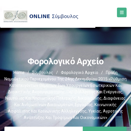
Φορολογικό Αρχείο
Home
/
Σύμβουλος
/
Φορολογικό Αρχείο
/
Πράξη
Νομοθετικού Περιεχομένου Της 24ης Δεκεμβρίου 2015 «Ρύθμιση
Κατεπειγόντων Θεμάτων Των Υπουργείων Εσωτερικών Και
Διοικητικής Ανασυγκρότησης, Περιβάλλοντος Και Ενέργειας,
Ναυτιλίας Και Νησιωτικής Πολιτικής, Δικαιοσύνης, Διαφάνειας
Και Ανθρωπίνων Δικαιωμάτων, Εργασίας, Κοινωνικής
Ασφάλισης Και Κοινωνικής Αλληλεγγύης, Υγείας, Αγροτικής
Ανάπτυξης Και Τροφίμων Και Οικονομικών»