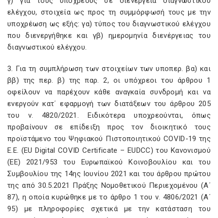
γ) για τους υπόχρεους σε διενέργεια διαγνωστικού
ελέγχου, στοιχεία ως προς τη συμμόρφωσή τους με την
υποχρέωση ως εξής: γα) τύπος του διαγνωστικού ελέγχου
που διενεργήθηκε και γβ) ημερομηνία διενέργειας του
διαγνωστικού ελέγχου.
3. Για τη συμπλήρωση των στοιχείων των υποπερ. βα) και
ββ) της περ. β) της παρ. 2, οι υπόχρεοι του άρθρου 1
οφείλουν να παρέχουν κάθε αναγκαία συνδρομή και να
ενεργούν κατ΄ εφαρμογή των διατάξεων του άρθρου 205
του ν. 4820/2021. Ειδικότερα υποχρεούνται, όπως
προβαίνουν σε επίδειξη προς τον διοικητικό τους
προϊστάμενο του Ψηφιακού Πιστοποιητικού COVID-19 της
Ε.Ε. (EU Digital COVID Certificate – EUDCC) του Κανονισμού
(ΕΕ) 2021/953 του Ευρωπαϊκού Κοινοβουλίου και του
Συμβουλίου της 14ης Ιουνίου 2021 και του άρθρου πρώτου
της από 30.5.2021 Πράξης Νομοθετικού Περιεχομένου (Α΄
87), η οποία κυρώθηκε με το άρθρο 1 του ν. 4806/2021 (Α΄
95) με πληροφορίες σχετικά με την κατάσταση του