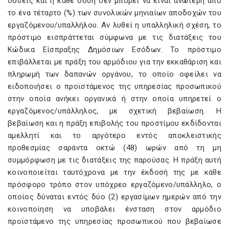
δόσεις και η κάθε δόση δεν μπορεί να είναι ανώτερη από
το ένα τέταρτο (%) των συνολικών μηνιαίων αποδοχών του
εργαζόμενου/υπαλλήλου. Αν λυθεί η υπαλληλική σχέση, το
πρόστιμο εισπράττεται σύμφωνα με τις διατάξεις του
Κώδικα Είσπραξης Δημόσιων Εσόδων. Το πρόστιμο
επιβάλλεται με πράξη του αρμόδιου για την εκκαθάριση και
πληρωμή των δαπανών οργάνου, το οποίο οφείλει να
ειδοποιήσει ο προϊστάμενος της υπηρεσίας προσωπικού
στην οποία ανήκει οργανικά ή στην οποία υπηρετεί ο
εργαζόμενος/υπάλληλος, με σχετική βεβαίωση. Η
βεβαίωση και η πράξη επιβολής του προστίμου εκδίδονται
αμελλητί και το αργότερο εντός αποκλειστικής
προθεσμίας σαράντα οκτώ (48) ωρών από τη μη
συμμόρφωση με τις διατάξεις της παρούσας. Η πράξη αυτή
κοινοποιείται ταυτόχρονα με την έκδοσή της με κάθε
πρόσφορο τρόπο στον υπόχρεο εργαζόμενο/υπάλληλο, ο
οποίος δύναται εντός δύο (2) εργασίμων ημερών από την
κοινοποίηση να υποβάλει ένσταση στον αρμόδιο
προϊστάμενο της υπηρεσίας προσωπικού που βεβαίωσε