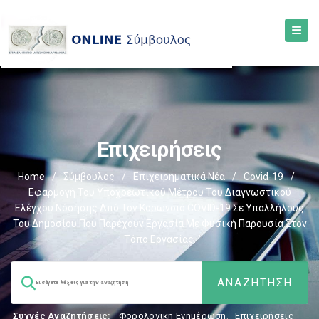
Επιχειρήσεις
Home
/
Σύμβουλος
/
Επιχειρηματικά Νέα
/
Covid-19
/
Εφαρμογή Του Υποχρεωτικού Μέτρου Του Διαγνωστικού
Ελέγχου Νόσησης Από Τον Κορωνοϊό COVID-19 Σε Υπαλλήλους
Του Δημοσίου Που Παρέχουν Εργασία Με Φυσική Παρουσία Στον
Τόπο Εργασίας.
Συχνές Αναζητήσεις:
Φορολογικη Ενημέρωση
,
Επιχειρήσεις