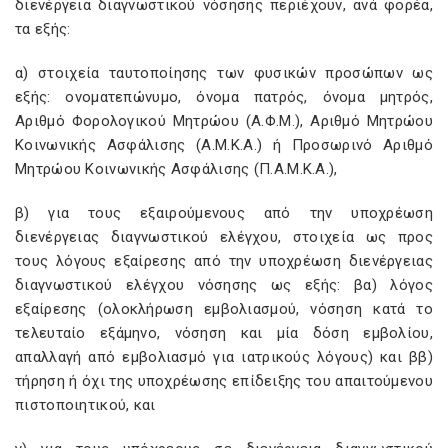
διενέργεια διαγνωστικού νόσησης περιέχουν, ανά φορέα,
τα εξής:
α) στοιχεία ταυτοποίησης των φυσικών προσώπων ως
εξής: ονοματεπώνυμο, όνομα πατρός, όνομα μητρός,
Αριθμό Φορολογικού Μητρώου (Α.Φ.Μ.), Αριθμό Μητρώου
Κοινωνικής Ασφάλισης (Α.Μ.Κ.Α.) ή Προσωρινό Αριθμό
Μητρώου Κοινωνικής Ασφάλισης (Π.Α.Μ.Κ.Α.),
β) για τους εξαιρούμενους από την υποχρέωση
διενέργειας διαγνωστικού ελέγχου, στοιχεία ως προς
τους λόγους εξαίρεσης από την υποχρέωση διενέργειας
διαγνωστικού ελέγχου νόσησης ως εξής: βα) λόγος
εξαίρεσης (ολοκλήρωση εμβολιασμού, νόσηση κατά το
τελευταίο εξάμηνο, νόσηση και μία δόση εμβολίου,
απαλλαγή από εμβολιασμό για ιατρικούς λόγους) και ββ)
τήρηση ή όχι της υποχρέωσης επίδειξης του απαιτούμενου
πιστοποιητικού, και