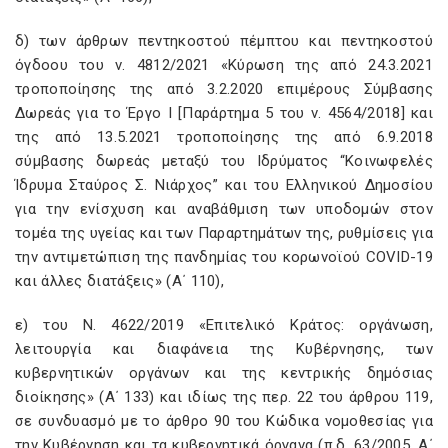
δ) των άρθρων πεντηκοστού πέμπτου και πεντηκοστού
όγδοου του ν. 4812/2021 «Κύρωση της από 24.3.2021
τροποποίησης της από 3.2.2020 επιμέρους Σύμβασης
Δωρεάς για το Έργο I [Παράρτημα 5 του ν. 4564/2018] και
της από 13.5.2021 τροποποίησης της από 6.9.2018
σύμβασης δωρεάς μεταξύ του Ιδρύματος “Κοινωφελές
Ίδρυμα Σταύρος Σ. Νιάρχος” και του Ελληνικού Δημοσίου
για την ενίσχυση και αναβάθμιση των υποδομών στον
τομέα της υγείας και των Παραρτημάτων της, ρυθμίσεις για
την αντιμετώπιση της πανδημίας του κορωνοϊού COVID-19
και άλλες διατάξεις» (Α΄ 110),
ε) του Ν. 4622/2019 «Επιτελικό Κράτος: οργάνωση,
λειτουργία και διαφάνεια της Κυβέρνησης, των
κυβερνητικών οργάνων και της κεντρικής δημόσιας
διοίκησης» (Α΄ 133) και ιδίως της περ. 22 του άρθρου 119,
σε συνδυασμό με το άρθρο 90 του Κώδικα νομοθεσίας για
την Κυβέρνηση και τα κυβερνητικά όργανα (π.δ. 63/2005, Α΄