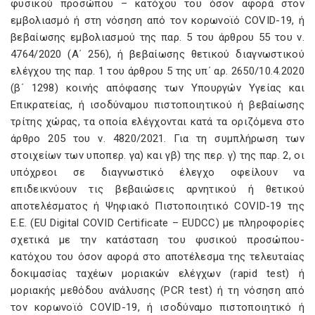
φυσικού προσώπου – κατόχου του όσον αφορά στον
εμβολιασμό ή στη νόσηση από τον κορωνοϊό COVID-19, ή
βεβαίωσης εμβολιασμού της παρ. 5 του άρθρου 55 του ν.
4764/2020 (Α΄ 256), ή βεβαίωσης θετικού διαγνωστικού
ελέγχου της παρ. 1 του άρθρου 5 της υπ΄ αρ. 2650/10.4.2020
(β΄ 1298) κοινής απόφασης των Υπουργών Υγείας και
Επικρατείας, ή ισοδύναμου πιστοποιητικού ή βεβαίωσης
τρίτης χώρας, τα οποία ελέγχονται κατά τα οριζόμενα στο
άρθρο 205 του ν. 4820/2021. Για τη συμπλήρωση των
στοιχείων των υποπερ. γα) και γβ) της περ. γ) της παρ. 2, οι
υπόχρεοι σε διαγνωστικό έλεγχο οφείλουν να
επιδεικνύουν τις βεβαιώσεις αρνητικού ή θετικού
αποτελέσματος ή Ψηφιακό Πιστοποιητικό COVID-19 της
Ε.Ε. (EU Digital COVID Certificate – EUDCC) με πληροφορίες
σχετικά με την κατάσταση του φυσικού προσώπου-
κατόχου του όσον αφορά στο αποτέλεσμα της τελευταίας
δοκιμασίας ταχέων μοριακών ελέγχων (rapid test) ή
μοριακής μεθόδου ανάλυσης (PCR test) ή τη νόσηση από
τον κορωνοϊό COVID-19, ή ισοδύναμο πιστοποιητικό ή