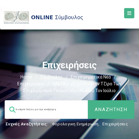
Επιχειρήσεις
Home
/
Σύμβουλος
/
Επιχειρηματικά Νέα
/
Επιχειρήσεις
/
ΕΛΣΤΑΤ: «Εκρηξη» Στον Τζίρο Των
Επιχειρήσεων Τουριστικού Κλάδου Τον Ιούλιο
Συχνές Αναζητήσεις:
Φορολογικη Ενημέρωση
,
Επιχειρήσεις