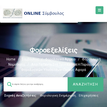
Φοροεξελίξεις
Home
/
Σύμβουλος
/
Φορολογικό Αρχείο
/
Φορολογική
Νομοθεσία
/
Από Τα Πέντε Στα Τρία Χρόνια Η Παραγραφή
Φορολογικών Υποθέσεων- Ποιους Αφορά
Συχνές Αναζητήσεις:
Φορολογικη Ενημέρωση
,
Επιχειρήσεις