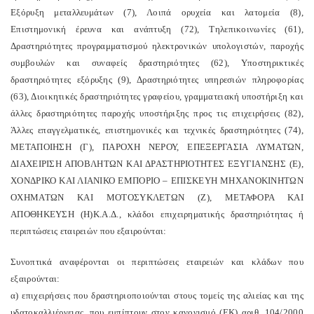
Εξόρυξη μεταλλευμάτων (7), Λοιπά ορυχεία και λατομεία (8),
Επιστημονική έρευνα και ανάπτυξη (72), Τηλεπικοινωνίες (61),
Δραστηριότητες προγραμματισμού ηλεκτρονικών υπολογιστών, παροχής
συμβουλών και συναφείς δραστηριότητες (62), Υποστηρικτικές
δραστηριότητες εξόρυξης (9), Δραστηριότητες υπηρεσιών πληροφορίας
(63), Διοικητικές δραστηριότητες γραφείου, γραμματειακή υποστήριξη και
άλλες δραστηριότητες παροχής υποστήριξης προς τις επιχειρήσεις (82),
Άλλες επαγγελματικές, επιστημονικές και τεχνικές δραστηριότητες (74),
ΜΕΤΑΠΟΙΗΣΗ (Γ), ΠΑΡΟΧΗ ΝΕΡΟΥ, ΕΠΕΞΕΡΓΑΣΙΑ ΛΥΜΑΤΩΝ,
ΔΙΑΧΕΙΡΙΣΗ ΑΠΟΒΛΗΤΩΝ ΚΑΙ ΔΡΑΣΤΗΡΙΟΤΗΤΕΣ ΕΞΥΓΙΑΝΣΗΣ (Ε),
ΧΟΝΔΡΙΚΟ ΚΑΙ ΛΙΑΝΙΚΟ ΕΜΠΟΡΙΟ – ΕΠΙΣΚΕΥΗ ΜΗΧΑΝΟΚΙΝΗΤΩΝ
ΟΧΗΜΑΤΩΝ ΚΑΙ ΜΟΤΟΣΥΚΛΕΤΩΝ (Ζ), ΜΕΤΑΦΟΡΑ ΚΑΙ
ΑΠΟΘΗΚΕΥΣΗ (Η)
Κ.Α.Δ., κλάδοι επιχειρηματικής δραστηριότητας ή
περιπτώσεις εταιρειών που εξαιρούνται:
Συνοπτικά αναφέρονται οι περιπτώσεις εταιρειών και κλάδων που
εξαιρούνται:
α) επιχειρήσεις που δραστηριοποιούνται στους τομείς της αλιείας και της
υδατοκαλλιέργειας, που εμπίπτουν στον κανονισμό (ΕΚ) αριθ. 104/2000