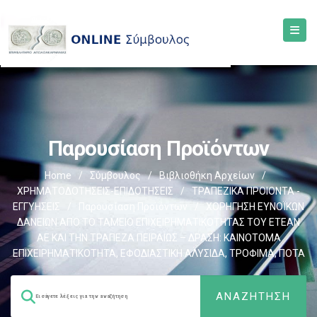
Παρουσίαση Προϊόντων
Home
/
Σύμβουλος
/
Βιβλιοθήκη Αρχείων
/
ΧΡΗΜΑΤΟΔΟΤΗΣΕΙΣ-ΕΠΙΔΟΤΗΣΕΙΣ
/
ΤΡΑΠΕΖΙΚΑ ΠΡΟΙΟΝΤΑ -
ΕΓΓΥΗΣΕΙΣ
/
Παρουσίαση Προϊόντων
/
ΧΟΡΗΓΗΣΗ ΕΥΝΟΪΚΩΝ
ΔΑΝΕΙΩΝ ΑΠΟ ΤΟ ΤΑΜΕΙΟ ΕΠΙΧΕΙΡΗΜΑΤΙΚΟΤΗΤΑΣ ΤΟΥ ΕΤΕΑΝ
ΑΕ ΚΑΙ ΤΗΝ ΤΡΑΠΕΖΑ ΠΕΙΡΑΙΩΣ – ΔΡΑΣΗ: ΚΑΙΝΟΤΟΜΑ
ΕΠΙΧΕΙΡΗΜΑΤΙΚΟΤΗΤΑ, ΕΦΟΔΙΑΣΤΙΚΗ ΑΛΥΣΙΔΑ, ΤΡΟΦΙΜΑ, ΠΟΤΑ