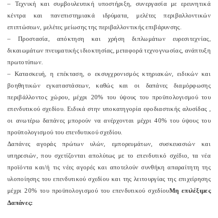
– Τεχνική και συμβουλευτική υποστήριξη, συνεργασία με ερευνητικά
κέντρα και πανεπιστημιακά ιδρύματα, μελέτες περιβαλλοντικών
επιπτώσεων, μελέτες μείωσης της περιβαλλοντικής επιβάρυνσης.
– Προστασία, απόκτηση και χρήση διπλωμάτων ευρεσιτεχνίας,
δικαιωμάτων πνευματικής ιδιοκτησίας, μεταφορά τεχνογνωσίας, ανάπτυξη
πρωτοτύπων.
– Κατασκευή, η επέκταση, ο εκσυγχρονισμός κτηριακών, ειδικών και
βοηθητικών εγκαταστάσεων, καθώς και οι δαπάνες διαμόρφωσης
περιβάλλοντος χώρου, μέχρι 20% του ύψους του προϋπολογισμού του
επενδυτικού σχεδίου. Ειδικά στην υποκατηγορία εφοδιαστικής αλυσίδας ,
οι ανωτέρω δαπάνες μπορούν να ανέρχονται μέχρι 40% του ύψους του
προϋπολογισμού του επενδυτικού σχεδίου.
Δαπάνες αγοράς πρώτων υλών, εμπορευμάτων, συσκευασιών και
υπηρεσιών, που σχετίζονται απολύτως με το επενδυτικό σχέδιο, τα νέα
προϊόντα και/ή τις νέες αγορές και αποτελούν συνθήκη απαραίτητη της
υλοποίησης του επενδυτικού σχεδίου και της λειτουργίας της επιχείρησης
μέχρι 20% του προϋπολογισμού του επενδυτικού σχεδίου
Μη επιλέξιμες
Δαπάνες: