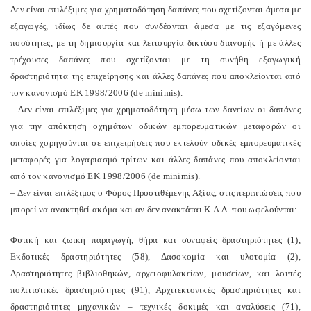
Δεν είναι επιλέξιμες για χρηματοδότηση δαπάνες που σχετίζονται άμεσα με
εξαγωγές, ιδίως δε αυτές που συνδέονται άμεσα με τις εξαγόμενες
ποσότητες, με τη δημιουργία και λειτουργία δικτύου διανομής ή με άλλες
τρέχουσες δαπάνες που σχετίζονται με τη συνήθη εξαγωγική
δραστηριότητα της επιχείρησης και άλλες δαπάνες που αποκλείονται από
τον κανονισμό ΕΚ 1998/2006 (de minimis).
– Δεν είναι επιλέξιμες για χρηματοδότηση μέσω των δανείων οι δαπάνες
για την απόκτηση οχημάτων οδικών εμπορευματικών μεταφορών οι
οποίες χορηγούνται σε επιχειρήσεις που εκτελούν οδικές εμπορευματικές
μεταφορές για λογαριασμό τρίτων και άλλες δαπάνες που αποκλείονται
από τον κανονισμό ΕΚ 1998/2006 (de minimis).
– Δεν είναι επιλέξιμος ο Φόρος Προστιθέμενης Αξίας, στις περιπτώσεις που
μπορεί να ανακτηθεί ακόμα και αν δεν ανακτάται.
Κ.Α.Δ. που ωφελούνται:
Φυτική και ζωική παραγωγή, θήρα και συναφείς δραστηριότητες (1),
Εκδοτικές δραστηριότητες (58), Δασοκομία και υλοτομία (2),
Δραστηριότητες βιβλιοθηκών, αρχειοφυλακείων, μουσείων, και λοιπές
πολιτιστικές δραστηριότητες (91), Αρχιτεκτονικές δραστηριότητες και
δραστηριότητες μηχανικών – τεχνικές δοκιμές και αναλύσεις (71),