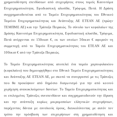
χρηματοδότηση επενδύσεων από επιχειρήσεις στους τομείς Καινοτόμα
Επιχειρηματικότητα, Εφοδιαστική αλυσίδα, Τρόφιμα, Ποτά. Η Δράση
συγχρηματοδοτείται από το Ταμείο Επιχειρηματικότητας του Εθνικού
Ταμείου Επιχειρηματικότητας και Ανάπτυξης ΑΕ ΕΤΕΑΝ ΑΕ (πρώην
ΤΕΜΠΜΕ ΑΕ) και την Τράπεζα Πειραιώς. Το σύνολο των κεφαλαίων της
Δράσης Καινοτόμα Επιχειρηματικότητα, Εφοδιαστική αλυσίδα, Τρόφιμα,
Ποτά ανέρχονται σε 150εκατ €, εκ των οποίων 50εκατ € αφορούν τη
συμμετοχή από το Ταμείο Επιχειρηματικότητας του ΕΤΕΑΝ ΑΕ και
100εκατ € από την Τράπεζα Πειραιώς.
Το Ταμείο Επιχειρηματικότητας αποτελεί ένα ταμείο χαρτοφυλακίου
(κεφαλαίου) που δημιουργήθηκε στο Εθνικό Ταμείο Επιχειρηματικότητας
και Ανάπτυξης ΑΕ ΕΤΕΑΝ ΑΕ, με σκοπό να συνεργαστεί με τις Τράπεζες
που θα προκύψουν από δημόσιο διαγωνισμό για την από κοινού
χορήγηση ανακυκλούμενων δανείων. Το Ταμείο Επιχειρηματικότητας και
οι επιλεγμένες Τράπεζες συνεπενδύουν και συγχρηματοδοτούν την ίδρυση
και την ανάπτυξη κυρίως μικρομεσαίων ελληνικών επιχειρήσεων,
παρέχοντας δάνεια με ευνοϊκούς όρους, διευκολύνοντας με αυτόν τον
τρόπο την πρόσβαση των επιχειρήσεων στη χρηματοδότηση και