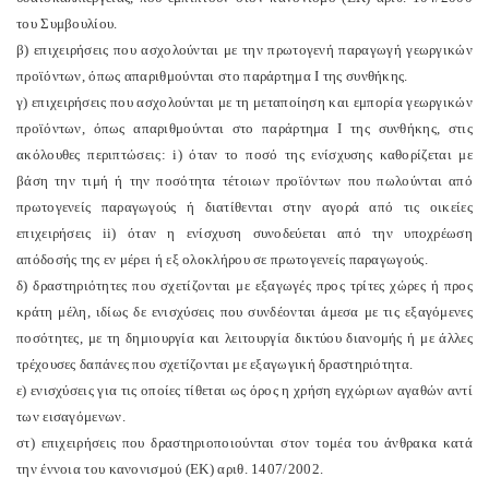
του Συμβουλίου.
β) επιχειρήσεις που ασχολούνται με την πρωτογενή παραγωγή γεωργικών
προϊόντων, όπως απαριθμούνται στο παράρτημα I της συνθήκης.
γ) επιχειρήσεις που ασχολούνται με τη μεταποίηση και εμπορία γεωργικών
προϊόντων, όπως απαριθμούνται στο παράρτημα I της συνθήκης, στις
ακόλουθες περιπτώσεις: i) όταν το ποσό της ενίσχυσης καθορίζεται με
βάση την τιμή ή την ποσότητα τέτοιων προϊόντων που πωλούνται από
πρωτογενείς παραγωγούς ή διατίθενται στην αγορά από τις οικείες
επιχειρήσεις ii) όταν η ενίσχυση συνοδεύεται από την υποχρέωση
απόδοσής της εν μέρει ή εξ ολοκλήρου σε πρωτογενείς παραγωγούς.
δ) δραστηριότητες που σχετίζονται με εξαγωγές προς τρίτες χώρες ή προς
κράτη μέλη, ιδίως δε ενισχύσεις που συνδέονται άμεσα με τις εξαγόμενες
ποσότητες, με τη δημιουργία και λειτουργία δικτύου διανομής ή με άλλες
τρέχουσες δαπάνες που σχετίζονται με εξαγωγική δραστηριότητα.
ε) ενισχύσεις για τις οποίες τίθεται ως όρος η χρήση εγχώριων αγαθών αντί
των εισαγόμενων.
στ) επιχειρήσεις που δραστηριοποιούνται στον τομέα του άνθρακα κατά
την έννοια του κανονισμού (ΕΚ) αριθ. 1407/2002.