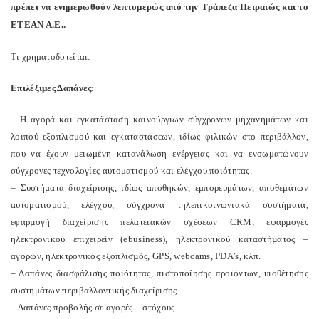
πρέπει να ενημερωθούν λεπτομερώς από την Τράπεζα Πειραιώς και το
ΕΤΕΑΝ Α.Ε..
Τι χρηματοδοτείται:
Επιλέξιμες Δαπάνες:
– Η αγορά και εγκατάσταση καινούργιων σύγχρονων μηχανημάτων και
λοιπού εξοπλισμού και εγκαταστάσεων, ιδίως φιλικών στο περιβάλλον,
που να έχουν μειωμένη κατανάλωση ενέργειας και να ενσωματώνουν
σύγχρονες τεχνολογίες αυτοματισμού και ελέγχου ποιότητας.
– Συστήματα διαχείρισης, ιδίως αποθηκών, εμπορευμάτων, αποθεμάτων
αυτοματισμού, ελέγχου, σύγχρονα τηλεπικοινωνιακά συστήματα,
εφαρµογή διαχείρισης πελατειακών σχέσεων CRM, εφαρµογές
ηλεκτρονικού επιχειρείν (ebusiness), ηλεκτρονικού καταστήµατος –
αγορών, ηλεκτρονικός εξοπλισµός, GPS, webcams, PDA’s, κλπ.
– Δαπάνες διασφάλισης ποιότητας, πιστοποίησης προϊόντων, υιοθέτησης
συστημάτων περιβαλλοντικής διαχείρισης.
– Δαπάνες προβολής σε αγορές – στόχους.