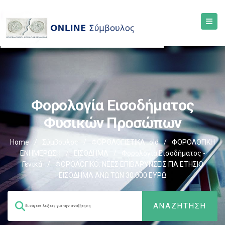
Φορολογία Εισοδήματος
Φυσικών Προσώπων
Home
/
Σύμβουλος
/
ΦΟΡΟΛΟΓΙΣΤΙΚΑ_old
/
ΦΟΡΟΛΟΓΙΚΗ
ΕΝΗΜΕΡΩΣΗ
/
ΕΙΣΟΔΗΜΑ
/
Φορολογία Εισοδήματος -
Γενικά
/
ΦΟΡΟΛΟΓΙΚΟ: ΝΕΕΣ ΕΠΙΒΑΡΥΝΣΕΙΣ ΓΙΑ ΕΤΗΣΙΟ
ΕΙΣΟΔΗΜΑ ΑΝΩ ΤΩΝ 30.000 ΕΥΡΩ