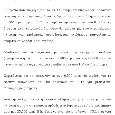
Το σχέδιο που επεξεργάζεται το Υπ. Οικονομικών επιφυλάσσει πρόσθετες
φορολογικές επιβαρύνσεις σε όσους δηλώνουν ετήσιο εισόδημα πάνω από
30.000 ευρώ (περίπου 1.700 καθαρά το μήνα) ενώ αυτό που θα κάνει τη
διαφορά είναι το γεγονός ότι πλέον θα υπάρχει μία ενιαία φορολογική
κλίμακα για μισθωτούς, συνταξιούχους, ελεύθερους επαγγελματίες,
ατομικές επιχειρήσεις και αγρότες.
Μισθωτοί και συνταξιούχοι με ετήσιο φορολογητέο εισόδημα
(πραγματικό ή τεκμαρτό) άνω των 30.000 ευρώ και έως 42.000 ευρώ θα
υποστούν πρόσθετες φορολογικές επιβαρύνσεις από 100 έως 1.200 ευρώ.
Σημειώνεται ότι το αφορολόγητο των 9.500 ευρώ θα ισχύσει για τα
εφετινά εισοδήματα που θα δηλωθούν το 2017 για μισθωτούς,
συνταξιούχους, αγρότες.
Από την άλλη, η έκτακτη εισφορά αλληλεγγύης γίνεται μόνιμη με νέα
κλίμακα η οποία επιφυλάσσει πρόσθετες πιβαρύνεις σε ετήσια εισοδήματα
άνω των 35.000 ευρώ. Εδώ όμως να γίνει μία επισήμανση. Πλέον, οι νέοι