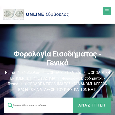
Φορολογία Εισοδήματος -
Γενικά
Home
/
Σύμβουλος
/
ΦΟΡΟΛΟΓΙΣΤΙΚΑ_old
/
ΦΟΡΟΛΟΓΙΚΗ
ΕΝΗΜΕΡΩΣΗ
/
ΕΙΣΟΔΗΜΑ
/
Φορολογία Εισοδήματος -
Γενικά
/
ΦΟΡΟΛΟΓΙΑ ΕΙΣΟΔΗΜΑΤΟΣ ΚΑΙ ΔΙΑΝΟΜΗ ΚΕΡΔΩΝ
ΒΑΣΕΙ ΤΩΝ ΔΙΑΤΑΞΕΩΝ ΤΟΥ Κ.Φ.Ε. ΚΑΙ ΤΩΝ Ε.Λ.Π.