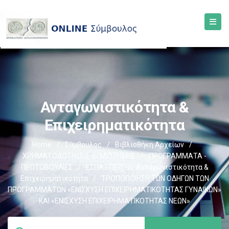
Ανταγωνιστικότητα &
Επιχειρηματικότητα
Home
/
Σύμβουλος
/
Βιβλιοθήκη Αρχείων
/
ΧΡΗΜΑΤΟΔΟΤΗΣΕΙΣ-ΕΠΙΔΟΤΗΣΕΙΣ
/
ΠΡΟΓΡΑΜΜΑΤΑ -
ΠΡΩΤΟΒΟΥΛΙΕΣ
/
ΕΣΠΑ - ΠΕΠ
/
Ανταγωνιστικότητα &
Επιχειρηματικότητα
/
ΤΡΟΠΟΠΟΙΗΣΗ ΤΩΝ ΟΔΗΓΩΝ ΤΩΝ
ΠΡΟΓΡΑΜΜΑΤΩΝ «ΕΝΙΣΧΥΣΗ ΕΠΙΧΕΙΡΗΜΑΤΙΚΟΤΗΤΑΣ ΓΥΝΑΙΚΩΝ»
ΚΑΙ «ΕΝΙΣΧΥΣΗ ΕΠΙΧΕΙΡΗΜΑΤΙΚΟΤΗΤΑΣ ΝΕΩΝ»