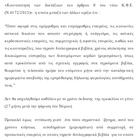
«Κοινοποίηση των διατάξεων του άρθρου 8 του νέου Κ.Φ.Ε.
(Ν.4172/2013)» η οποία μεταξύ των άλλων ορίζει ότι :
“Όσον αφορά στις ομόρρυθμες και ετερόρρυθμες εταιρείες, τις κοινωνίες
αστικού δικαίου που ασκούν επιχείρηση ή επάγγελμα, τις αστικές
κερδοσκοπικές εταιρείες, τις συμμετοχικές ή αφανείς εταιρείες, καθώς και
τις κοινοπραξίες, που τηρούν διπλογραφικά βιβλία, χρόνος απόκτησης του
δικαιώματος είσπραξης των διανεμόμενων κερδών (μερισμάτων), όπως
αυτά προκύπτουν από τις σχετικές εγγραφές στα τηρούμενα βιβλία,
θεωρείται η τελευταία ημέρα του επόμενου μήνα από την καταληκτική
ημερομηνία υποβολής της εμπρόθεσμης δήλωσης φορολογίας εισοδήματός
τους.”
Δεν θα ασχοληθούμε καθόλου με το χρόνο έκδοσης της εγκυκλίου εν γένει
(27 μήνες μετά την ψήφιση του Νόμου).
Προκαλεί όμως εντύπωση γιατί ένα τόσο σημαντικό ζήτημα, αυτό του
χρόνου κτήσεως εισοδημάτων (μερισμάτων) από συμμετοχή σε
προσωπικές εταιρείες οι οποίες τηρούν διπλογραφικά βιβλία για το οποίο