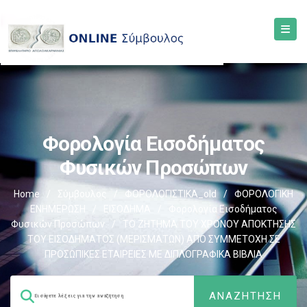
Φορολογία Εισοδήματος
Φυσικών Προσώπων
Home
/
Σύμβουλος
/
ΦΟΡΟΛΟΓΙΣΤΙΚΑ_old
/
ΦΟΡΟΛΟΓΙΚΗ
ΕΝΗΜΕΡΩΣΗ
/
ΕΙΣΟΔΗΜΑ
/
Φορολογία Εισοδήματος
Φυσικών Προσώπων
/
ΤΟ ΖΗΤΗΜΑ ΤΟΥ ΧΡΟΝΟΥ ΑΠΟΚΤΗΣΗΣ
ΤΟΥ ΕΙΣΟΔΗΜΑΤΟΣ (ΜΕΡΙΣΜΑΤΩΝ) ΑΠΟ ΣΥΜΜΕΤΟΧΗ ΣΕ
ΠΡΟΣΩΠΙΚΕΣ ΕΤΑΙΡΕΙΕΣ ΜΕ ΔΙΠΛΟΓΡΑΦΙΚΑ ΒΙΒΛΙΑ