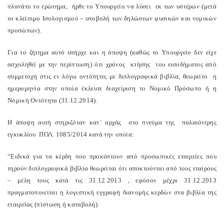
πλανάτο το ερώτημα, ήρθε το Υπουργείο να λύσει εκ των υστέρων (μετά
το κλείσιμο Ισολογισμού – υποβολή των δηλώσεων φυσικών και νομικών
προσώπων).
Για το ζήτημα αυτό υπήρχε και η άποψη (καθώς το Υπουργείο δεν είχε
ασχοληθεί με την περίπτωση) ότι χρόνος κτήσης του εισοδήματος από
συμμετοχή στις εν λόγω οντότητες με διπλογραφικά βιβλία, θεωρείτο η
ημερομηνία στην οποία έκλεισε διαχείριση το Νομικό Πρόσωπο ή η
Νομική Οντότητα (31.12.2014).
Η άποψη αυτή στηριζόταν κατ΄ αρχάς στο πνεύμα της παλαιότερης
εγκυκλίου ΠΟΛ. 1085/2014 κατά την οποία:
“Ειδικά για τα κέρδη που προκύπτουν από προσωπικές εταιρείες που
τηρούν διπλογραφικά βιβλία θεωρείται ότι αποκτούνται από τους εταίρους
– μέλη τους κατά τις 31.12.2013 , εφόσον μέχρι 31.12.2013
πραγματοποιείται η λογιστική εγγραφή διανομής κερδών στα βιβλία της
εταιρείας (πίστωση ή καταβολή).