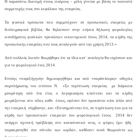
Η παραπάνω διανομή στους εταίρους – μέλη γίνεται με βάση το ποσοστό
συμμετοχής τους στο κεφάλαιο της εταιρείας.
Τα φυσικά πρόσωπα που συμμετέχουν σε προσωπικές εταιρείες με
διπλογραφικά βιβλία, θα δηλώσουν στην ετήσια δήλωση φορολογίας
εισοδήματος φυσικών προσώπων οικονομικού έτους 2014, τα κέρδη της
προσωπικής εταιρείας που τους αναλογούν από την χρήση 2013.»
Από πολλούς λοιπόν θεωρήθηκε ότι τα ίδια κατ΄ αναλογία θα ισχύσουν και
για το φορολογικό έτος 2014.
Επίσης «παρεξήγηση» δημιουργήθηκε και από «παράπλευρες» οδηγίες
συμπλήρωσης του εντύπου Ν: «Σε περίπτωση εταιρείας με διάρκεια
μακρότερη από ένα έτος ο λογαριασμός κλείνεται και τα κέρδη
μοιράζονται στο τέλος κάθε έτους, εφόσον δεν προκύπτει κάτι άλλο από
την εταιρική σύμβαση», και «Επισημαίνεται ότι, σε περίπτωση που για τα
κέρδη των προσωπικών εταιρειών του φορολογικού έτους 2014 δεν
υπάρχει σχετική πρόβλεψη στο καταστατικό τους, ο φόρος έχει ήδη
παρακρατηθεί στο σύνολο των κερδών, καθόσον αυτά θεωρούντο ως