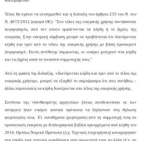
διανεμόμενα».
Τέλος θα πρέπει να επισημανθεί και η διάταξη του άρθρου 255 του Ν. του
Ν. 4072/2012 (αφορά ΟΕ): “Στο τέλος της εταιρικής χρήσης συντάσσεται
λογαριασμός, από τον οποίο εμφαίνονται τα κέρδη ή οι ζημίες της
εταιρείας. Στην εταιρική σύμβαση μπορεί να προβλέπεται ότι διανέμονται
κέρδη και πριν από το τέλος της εταιρικής χρήσης με βάση προσωρινό
λογαριασμό. Εκτός αντίθετης συμφωνίας, οι εταίροι μετέχουν στα κέρδη
και τις ζημίες κατά το ποσοστό συμμετοχής τους.”
Από τη φράση της διάταξης «διανέμονται κέρδη και πριν από το τέλος της
εταιρικής χρήσης», μπορεί να εξαχθεί το συμπέρασμα ότι στις συνήθεις –
άλλες περιπτώσεις τα κέρδη διανέμονται στο τέλος της εταιρικής χρήσης.
Συνέπεια της «λανθασμένης ερμηνείας» (όπως αποδεικνύεται εκ των
υστέρων) ήταν εταίροι φυσικά πρόσωπα να δηλώσουν στη δήλωση
φορολογίας τους Ε1 εισοδήματα (μερίσματα) από τη συμμετοχή τους σε
προσωπικές εταιρείες με διπλογραφικά βιβλία προερχόμενα από κέρδη του
2014. Ομοίως Νομικά Πρόσωπα (λ.χ. Τεχνικές επιχειρήσεις) καταχώρησαν
στα έσοδα τους σχετικά εισοδήματα από συμμετοχή τους σε άλλα (λ.χ. σε