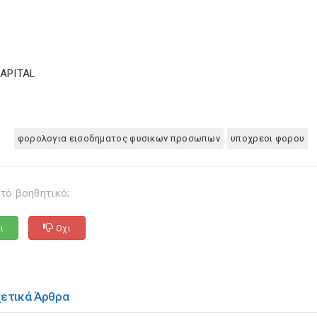
CAPITAL
φορολογια εισοδηματος φυσικων προσωπων
υποχρεοι φορου
τό βοηθητικό;
ι
Οχι
χετικά Άρθρα