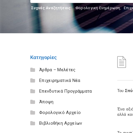
Συχνές Αναζητήσεις:
Φορολογικη Ενημέρωση
,
Επιχ
Κατηγορίες
Άρθρα – Μελέτες
Επιχειρηματικά Νέα
Επενδυτικά Προγράμματα
Του
Σπύ
Άποψη
Ένα αξιό
Φορολογικό Αρχείο
αλλά και
Βιβλιοθήκη Αρχείων
Το συμπλ