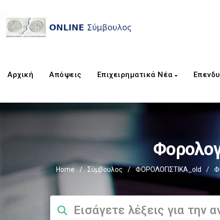
Αρχική
Απόψεις
Επιχειρηματικά Νέα
Επενδυ
Φορολογ
Home
/
Σύμβουλος
/
ΦΟΡΟΛΟΓΙΣΤΙΚΑ_old
/
Φ