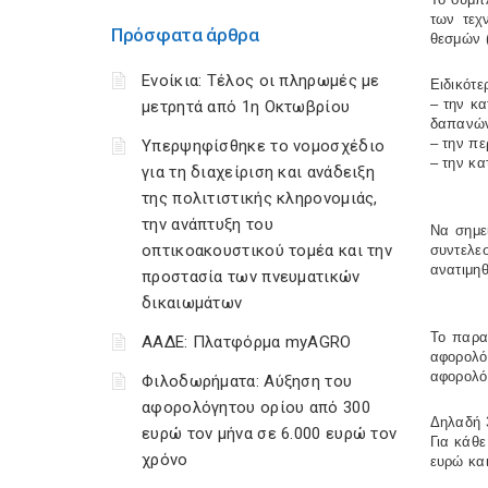
των τεχ
Πρόσφατα άρθρα
θεσμών 
Ενοίκια: Τέλος οι πληρωμές με
Ειδικότε
– την κ
μετρητά από 1η Οκτωβρίου
δαπανών
– την π
Υπερψηφίσθηκε το νομοσχέδιο
– την κ
για τη διαχείριση και ανάδειξη
της πολιτιστικής κληρονομιάς,
την ανάπτυξη του
Να σημε
οπτικοακουστικού τομέα και την
συντελε
ανατιμηθ
προστασία των πνευματικών
δικαιωμάτων
Το παρα
ΑΑΔΕ: Πλατφόρμα myAGRO
αφορολό
αφορολόγ
Φιλοδωρήματα: Αύξηση του
αφορολόγητου ορίου από 300
Δηλαδή 3
ευρώ τον μήνα σε 6.000 ευρώ τον
Για κάθε
χρόνο
ευρώ και