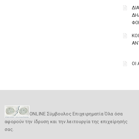
ΔΙ
ΔΗ
ΦΟ
ΚΟ
ΑΝ
ΟΙ
ONLINE Σύμβουλος Επιχειρηματία Όλα όσα
αφορούν την ίδρυση και την λειτουργία της επιχείρησής
σας.