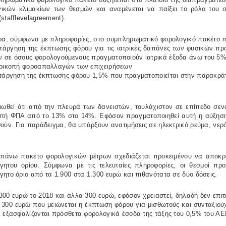
νικών κλιμακίων των θεσμών και αναμένεται να παίξει το ρόλο του 
(
staff
level
agreement
).
ρα, σύμφωνα με πληροφορίες, στο συμπληρωματικό φορολογικό πακέτο που
ατάργηση της έκπτωσης φόρου για τις ιατρικές δαπάνες των φυσικών 
 σε όσους φορολογούμενους πραγματοποιούν ιατρικά έξοδα άνω του 5% 
ερικοπή φοροαπαλλαγών των επιχειρήσεων
ατάργηση της έκπτωσης φόρου 1,5% που πραγματοποιείται στην παρακρά
ιωθεί ότι από την πλευρά των δανειστών, τουλάχιστον σε επίπεδο σενα
στή ΦΠΑ από το 13% στο 14%. Εφόσον πραγματοποιηθεί αυτή η αύξηση 
ούν. Για παράδειγμα, θα υπάρξουν ανατιμήσεις σε ηλεκτρικό ρεύμα, νερ
πάνω πακέτο φορολογικών μέτρων σχεδιάζεται προκειμένου να αποκρο
γητου ορίου. Σύμφωνα με τις τελευταίες πληροφορίες, οι θεσμοί πρ
ητο όριο από τα 1.900 στα 1.300 ευρώ και πιθανότατα σε δύο δόσεις.
00 ευρώ το 2018 και άλλα 300 ευρώ, εφόσον χρειαστεί, δηλαδή δεν επιτε
 300 ευρώ που μειώνεται η έκπτωση φόρου για μισθωτούς και συνταξιού
 εξασφαλίζονται πρόσθετα φορολογικά έσοδα της τάξης του 0,5% του ΑΕ