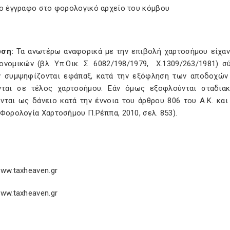
το έγγραφο στο φορολογικό αρχείο του κόμβου
ση:
Τα ανωτέρω αναφορικά με την επιβολή χαρτοσήμου είχαν 
ονομικών (βλ. Υπ.Οικ. Σ. 6082/198/1979,
Χ.1309/263/1981) σ
 συμψηφίζονται εφάπαξ, κατά την εξόφληση των αποδοχών 
νται σε τέλος χαρτοσήμου. Εάν όμως εξοφλούνται σταδια
νται ως δάνειο κατά την έννοια του άρθρου 806 του Α.Κ. και
Φορολογία Χαρτοσήμου Π.Ρέππα, 2010, σελ. 853).
www
.
taxheaven
.
gr
ww.taxheaven.gr