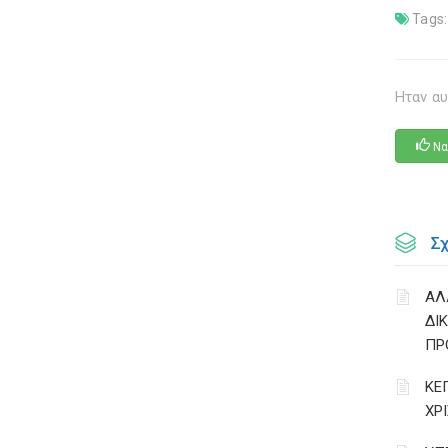
Tags:
Ηταν αυ
Να
Σ
ΑΛ
ΔΙ
ΠΡ
ΚΕ
ΧΡ