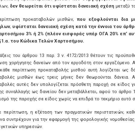
λων,
δεν θεωρείται ότι υφίσταται δανειακή σχέση
μεταξύ τ
ερίπτωση προκαταβολών μισθών,
που εξοφλούνται δια μ
ήλων
,
υφίσταται δανειακή σχέση κατά την έννοια του άρθρ
αρτοσήμου 3% ή 2% (πλέον εισφοράς υπέρ ΟΓΑ 20% επ’ αυτ
§1.α. του Κώδικα Τελών Χαρτοσήμου.
τάξεις του άρθρου 13 παρ. 3 ν. 4172/2013 θέτουν τις προϋπο
ωση χορήγησης δανείων από τον εργοδότη στον εργαζόμενο. Α
 κάθε περίπτωση προκαταβολής μισθού αυτή λογίζεται ως δά
αβολές μισθών έως τρεις μήνες δεν θεωρούνται δάνεια. Α
αβολές αυτές δεν υπολογίζεται πρόσθετη παροχή σε είδος γ
ς συναλλαγής ως δανείου δεν μεταβάλλεται, αφού το άρθρο 13
ισμό της παροχής σε είδος χωρίς να επιδρά το τεκμήριο αυτό 
ε περίπτωση, η εξέταση των πραγματικών περιστατικών, κ
να συντρέχουν για την εφαρμογή της φορολογικής νομοθεσίας,
εγκτικών υπηρεσιών.