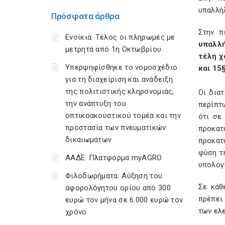
υπαλλή
Πρόσφατα άρθρα
Στην π
Ενοίκια: Τέλος οι πληρωμές με
υπαλλ
μετρητά από 1η Οκτωβρίου
τέλη χ
Υπερψηφίσθηκε το νομοσχέδιο
και 15
για τη διαχείριση και ανάδειξη
της πολιτιστικής κληρονομιάς,
Οι δια
την ανάπτυξη του
περίπτ
οπτικοακουστικού τομέα και την
ότι σε
προστασία των πνευματικών
προκατ
δικαιωμάτων
προκατ
φύση τη
ΑΑΔΕ: Πλατφόρμα myAGRO
υπολογ
Φιλοδωρήματα: Αύξηση του
Σε κάθ
αφορολόγητου ορίου από 300
πρέπει 
ευρώ τον μήνα σε 6.000 ευρώ τον
των ελ
χρόνο