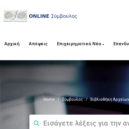
Αρχική
Απόψεις
Επιχειρηματικά Νέα
Επενδυ
Home
/
Σύμβουλος
/
Βιβλιοθήκη Αρχείω