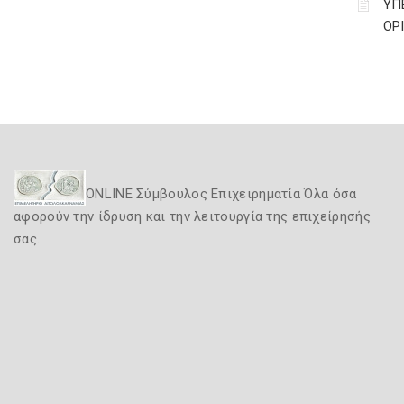
ΥΠ
ΟΡ
ONLINE Σύμβουλος Επιχειρηματία Όλα όσα
αφορούν την ίδρυση και την λειτουργία της επιχείρησής
σας.