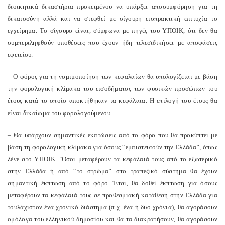
διοικητικά δικαστήρια προκειμένου να υπάρξει αποσυμφόρηση για τη
δικαιοσύνη αλλά και να στεφθεί με σίγουρη εισπρακτική επιτυχία το
εγχείρημα. Το σίγουρο είναι, σύμφωνα με πηγές του ΥΠΟΙΚ, ότι δεν θα
συμπεριληφθούν υποθέσεις που έχουν ήδη τελεσιδικήσει με αποφάσεις
εφετείου.
– Ο φόρος για τη νομιμοποίηση των κεφαλαίων θα υπολογίζεται με βάση
την φορολογική κλίμακα του εισοδήματος των φυσικών προσώπων του
έτους κατά το οποίο αποκτήθηκαν τα κεφάλαια. Η επιλογή του έτους θα
είναι δικαίωμα του φορολογούμενου.
– Θα υπάρχουν σημαντικές εκπτώσεις από το φόρο που θα προκύπτει με
βάση τη φορολογική κλίμακα για όσους “εμπιστευτούν την Ελλάδα”, όπως
λένε στο ΥΠΟΙΚ. ΄Όσοι μεταφέρουν τα κεφάλαιά τους από το εξωτερικό
στην Ελλάδα ή από “το στρώμα” στο τραπεζικό σύστημα θα έχουν
σημαντική έκπτωση από το φόρο. Έτσι, θα δοθεί έκπτωση για όσους
μεταφέρουν τα κεφάλαιά τους σε προθεσμιακή κατάθεση στην Ελλάδα για
τουλάχιστον ένα χρονικό διάστημα (π.χ. ένα ή δυο χρόνια), θα αγοράσουν
ομόλογα του ελληνικού δημοσίου και θα τα διακρατήσουν, θα αγοράσουν