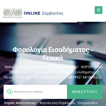
Φορολογία Εισοδήματος -
Γενικά
Home
/
Σύμβουλος
/
ΦΟΡΟΛΟΓΙΣΤΙΚΑ_old
/
ΦΟΡΟΛΟΓΙΚΗ
ΕΝΗΜΕΡΩΣΗ
/
ΕΙΣΟΔΗΜΑ
/
Φορολογία Εισοδήματος -
Γενικά
/
ΤΑ SOS ΤΗΣ ΡΥΘΜΙΣΗΣ ΓΙΑ ΤΙΣ “ΜΑΥΡΕΣ” ΚΑΤΑΘΕΣΕΙΣ
Συχνές Αναζητήσεις:
Φορολογικη Ενημέρωση
,
Επιχειρήσεις