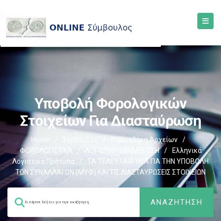
Υποβολή Φορολογικών
Στοιχείων Για Διασταύρωση
Home
/
Σύμβουλος
/
Βιβλιοθήκη Αρχείων
/
ΦΟΡΟΛΟΓΙΣΤΙΚΑ
/
ΛΟΓΙΣΤΙΚΗ ΕΝΗΜΕΡΩΣΗ
/
Ελληνικά
Λογιστικά Πρότυπα
/
ΤΑ ΤΕΛΕΥΤΑΙΑ ΝΕΑ ΓΙΑ ΤΗΝ ΥΠΟΒΟΛΗ
ΤΩΝ ΣΥΝΑΛΛΑΓΩΝ (ΜΥΦ) ΚΑΙ ΤΙΣ ΔΙΑΣΤΑΥΡΩΣΕΙΣ ΣΤΟΙΧΕΙΩΝ