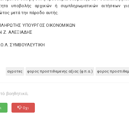
τητα υποβολής αρχικών ή συμπληρωματικών αιτήσεων γι
ώτος μετά την πάροδο αυτής.
ΠΛΗΡΩΤΗΣ ΥΠΟΥΡΓΟΣ ΟΙΚΟΝΟΜΙΚΩΝ
 Ζ. ΑΛΕΞΙΑΔΗΣ
Σ.Ο.Λ. ΣΥΜΒΟΥΛΕΥΤΙΚΗ
αγροτες
φορος προστιθεμενης αξιας (φ.π.α.)
φορος προστιθεμ
τό βοηθητικό;
ι
Οχι