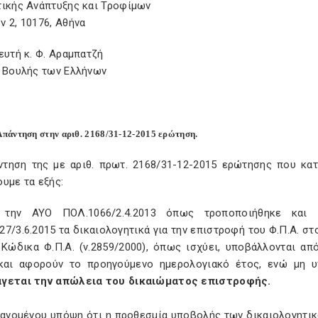
τικής Ανάπτυξης και Τροφίμων
 2, 10176, Αθήνα
ευτή κ. Φ. Αραμπατζή
ς Βουλής των Ελλήνων
άντηση στην αριθ. 2168/31-12-2015 ερώτηση.
ντηση της με αριθ. πρωτ. 2168/31-12-2015 ερώτησης που κα
υμε τα εξής:
 την ΑΥΟ ΠΟΛ.1066/2.4.2013 όπως τροποποιήθηκε και ι
7/3.6.2015 τα δικαιολογητικά για την επιστροφή του Φ.Π.Α. σ
 Κώδικα Φ.Π.Α. (ν.2859/2000), όπως ισχύει, υποβάλλονται α
και αφορούν το προηγούμενο ημερολογιακό έτος, ενώ μη υ
γεται την απώλεια του δικαιώματος επιστροφής.
βανομένου υπόψη ότι η προθεσμία υποβολής των δικαιολογητικώ