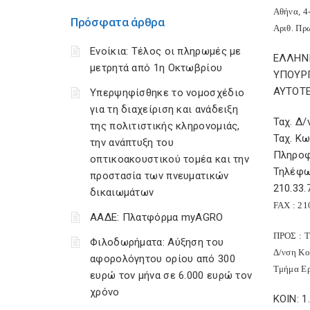
Αθήνα, 4
Πρόσφατα άρθρα
Αριθ. Πρ
Ενοίκια: Τέλος οι πληρωμές με
ΕΛΛΗΝ
μετρητά από 1η Οκτωβρίου
ΥΠΟΥΡ
ΑΥΤΟΤ
Υπερψηφίσθηκε το νομοσχέδιο
για τη διαχείριση και ανάδειξη
Ταχ. Δ/
της πολιτιστικής κληρονομιάς,
Ταχ. Κω
την ανάπτυξη του
Πληροφ
οπτικοακουστικού τομέα και την
Τηλέφων
προστασία των πνευματικών
210.33.
δικαιωμάτων
FAX
: 21
ΑΑΔΕ: Πλατφόρμα myAGRO
ΠΡΟΣ : Τ
Φιλοδωρήματα: Αύξηση του
Δ/νση Κο
αφορολόγητου ορίου από 300
Τμήμα Ε
ευρώ τον μήνα σε 6.000 ευρώ τον
χρόνο
ΚΟΙΝ: 1