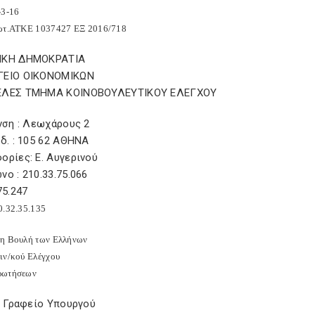
-3-16
ωτ.ΑΤΚΕ 1037427 ΕΞ 2016/718
ΙΚΗ ΔΗΜΟΚΡΑΤΙΑ
ΓΕΙΟ ΟΙΚΟΝΟΜΙΚΩΝ
ΕΛΕΣ ΤΜΗΜΑ ΚΟΙΝΟΒΟΥΛΕΥΤΙΚΟΥ ΕΛΕΓΧΟΥ
νση : Λεωχάρους 2
δ. : 105 62 ΑΘΗΝΑ
ορίες: Ε. Αυγερινού
ο : 210.33.75.066
75.247
0.32.35.135
η Βουλή των Ελλήνων
ιν/κού Ελέγχου
ρωτήσεων
. Γραφείο Υπουργού