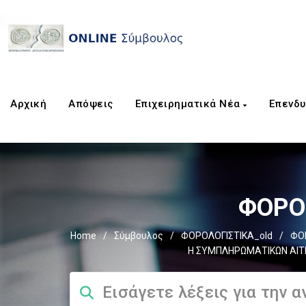
Αρχική
Απόψεις
Επιχειρηματικά Νέα
Επενδυ
ΦΟΡΟΣ
Home
/
Σύμβουλος
/
ΦΟΡΟΛΟΓΙΣΤΙΚΑ_old
/
ΦΟ
Η ΣΥΜΠΛΗΡΩΜΑΤΙΚΩΝ ΑΙΤΗ