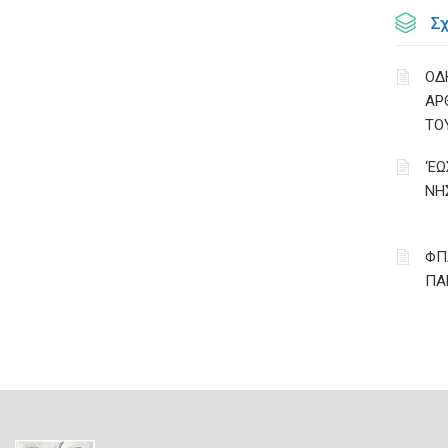
Σ
ΟΔ
ΑΡ
ΤΟ
‘Ε
ΝΗ
ΦΠ
ΠΑ