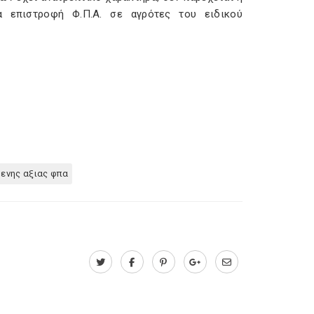
α επιστροφή Φ.Π.Α. σε αγρότες του ειδικού
ενης αξιας φπα