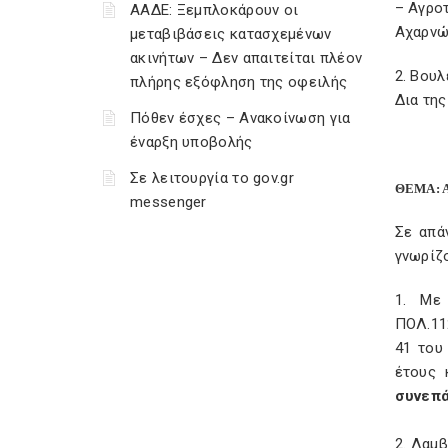
– Αγρο
ΑΑΔΕ: Ξεμπλοκάρουν οι
Αχαρνών
μεταβιβάσεις κατασχεμένων
ακινήτων – Δεν απαιτείται πλέον
2. Βουλ
πλήρης εξόφληση της οφειλής
Δια τη
Πόθεν έσχες – Ανακοίνωση για
έναρξη υποβολής
Σε λειτουργία το gov.gr
ΘΕΜΑ: Απ
messenger
Σε απά
γνωρίζο
1. Με
ΠΟΛ.112
41 του
έτους 
συνεπά
2. Λαμ