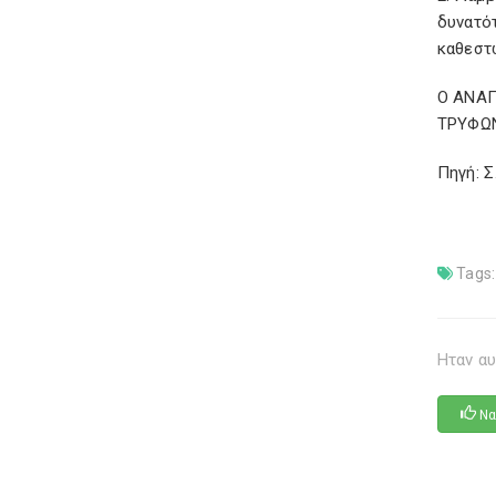
δυνατό
καθεστ
Ο ΑΝΑ
ΤΡΥΦΩΝ
Πηγή: 
Tags:
Ηταν αυ
Να