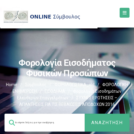
Φορολογία Εισοδήματος
Φυσικών Προσώπων
Home
/
Σύμβουλος
/
ΦΟΡΟΛΟΓΙΣΤΙΚΑ_old
/
ΦΟΡΟΛΟΓΙΚΗ
ΕΝΗΜΕΡΩΣΗ
/
ΕΙΣΟΔΗΜΑ
/
Φορολογία Εισοδημάτων
Ελεύθερων Επαγγελμάτων
/
ΣΥΧΝΕΣ ΕΡΩΤΗΣΕΙΣ –
ΑΠΑΝΤΗΣΕΙΣ ΓΙΑ ΤΙΣ ΒΕΒΑΙΩΣΕΙΣ ΑΠΟΔΟΧΩΝ 2016