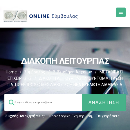
ΔΙΑΚΟΠΗ ΛΕΙΤΟΥΡΓΙΑΣ
Home
/
Σύμβουλος
/
Βιβλιοθήκη Αρχείων
/
ΜΕΤΑΒΙΒΑΣΗ
ΕΠΙΧΕIΡΗΣΗΣ
/
ΔΙΑΚΟΠΗ ΛΕΙΤΟΥΡΓΙΑΣ
/
ΣΥΝΤΟΜΑ Η ΛΥΣΗ
ΓΙΑ ΤΙΣ ΕΚΠΡΟΘΕΣΜΕΣ ΔΙΑΚΟΠΕΣ – ΝΕΑ ΕΥΕΛΙΚΤΗ ΔΙΑΔΙΚΑΣΙΑ
Συχνές Αναζητήσεις:
Φορολογικη Ενημέρωση
,
Επιχειρήσεις