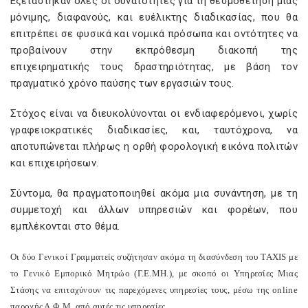
Εξετάστηκαν όλες οι δυνατότητες για τη θεσμοθέτηση μιας
μόνιμης, διαφανούς, και ευέλικτης διαδικασίας, που θα
επιτρέπει σε φυσικά και νομικά πρόσωπα και οντότητες να
προβαίνουν στην εκπρόθεσμη διακοπή της
επιχειρηματικής τους δραστηριότητας, με βάση τον
πραγματικό χρόνο παύσης των εργασιών τους.
Στόχος είναι να διευκολύνονται οι ενδιαφερόμενοι, χωρίς
γραφειοκρατικές διαδικασίες, και, ταυτόχρονα, να
αποτυπώνεται πλήρως η ορθή φορολογική εικόνα πολιτών
και επιχειρήσεων.
Σύντομα, θα πραγματοποιηθεί ακόμα μια συνάντηση, με τη
συμμετοχή και άλλων υπηρεσιών και φορέων, που
εμπλέκονται στο θέμα.
Οι δύο Γενικοί Γραμματείς συζήτησαν ακόμα τη διασύνδεση του
TAXIS
με
το Γενικό Εμπορικό Μητρώο (Γ.Ε.ΜΗ.), με σκοπό οι Υπηρεσίες Μιας
Στάσης να επιταχύνουν τις παρεχόμενες υπηρεσίες τους, μέσω της
on
line
παροχής Α.Φ.Μ. από αυτές τις υπηρεσίες.