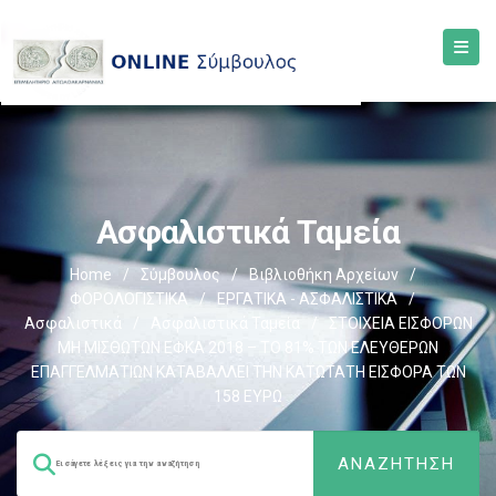
Ασφαλιστικά Ταμεία
Home
/
Σύμβουλος
/
Βιβλιοθήκη Αρχείων
/
ΦΟΡΟΛΟΓΙΣΤΙΚΑ
/
ΕΡΓΑΤΙΚΑ - ΑΣΦΑΛΙΣΤΙΚΑ
/
Ασφαλιστικά
/
Ασφαλιστικά Ταμεία
/
ΣΤΟΙΧΕΙΑ ΕΙΣΦΟΡΩΝ
ΜΗ ΜΙΣΘΩΤΩΝ ΕΦΚΑ 2018 – TΟ 81% ΤΩΝ ΕΛΕΥΘΕΡΩΝ
ΕΠΑΓΓΕΛΜΑΤΙΩΝ ΚΑΤΑΒΑΛΛΕΙ ΤΗΝ ΚΑΤΩΤΑΤΗ ΕΙΣΦΟΡΑ ΤΩΝ
158 ΕΥΡΩ