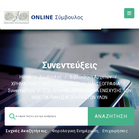
Συνεντεύξεις
Home
/
Σύμβουλος
/
Βιβλιοθήκη Αρχείων
/
ΧΡΗΜΑΤΟΔΟΤΗΣΕΙΣ-ΕΠΙΔΟΤΗΣΕΙΣ
/
ΕΙΔΗΣΕΟΓΡΑΦΙΑ
/
Συνεντεύξεις
/
ΣΤΑ «ΣΚΑΡΙΑ» ΠΡΟΓΡΑΜΜΑ ΕΝΙΣΧΥΣΗΣ ΤΩΝ
ΜΜΕ ΓΙΑ ΤΗΝ ΕΙΣΑΓΩΓΗ ΠΡΩΤΩΝ ΥΛΩΝ
Συχνές Αναζητήσεις:
Φορολογικη Ενημέρωση
,
Επιχειρήσεις