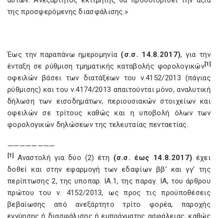
αυτών. Ανεξάρτητος εκτιμητής θα προσδιορίσει την αξία
της προσφερόμενης διασφάλισης.»
Έως την παραπάνω ημερομηνία
(σ.σ. 14.8.2017)
, για την
[1]
ένταξη σε ρύθμιση τμηματικής καταβολής φορολογικών
οφειλών βάσει των διατάξεων του ν.4152/2013 (πάγιας
ρύθμισης) και του ν.4174/2013 απαιτούνται μόνο, αναλυτική
δήλωση των εισοδημάτων, περιουσιακών στοιχείων και
οφειλών σε τρίτους καθώς και η υποβολή όλων των
φορολογικών δηλώσεων της τελευταίας πενταετίας.
————————
[1]
Αναστολή για δύο (2) έτη
(σ.σ. έως 14.8.2017)
έχει
δοθεί και στην εφαρμογή των εδαφίων ββ’ και γγ’ της
περίπτωσης 2, της υποπαρ. ΙΑ.1, της παραγ. ΙΑ, του άρθρου
πρώτου του ν. 4152/2013, ως προς τις προϋποθέσεις
βεβαίωσης από ανεξάρτητο τρίτο φορέα, παροχής
εγγύησης ή διασφάλισης ή εμπράγματης ασφάλειας, καθώς