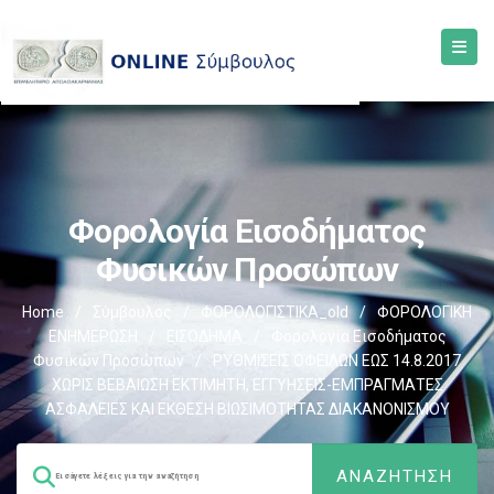
Φορολογία Εισοδήματος
Φυσικών Προσώπων
Home
/
Σύμβουλος
/
ΦΟΡΟΛΟΓΙΣΤΙΚΑ_old
/
ΦΟΡΟΛΟΓΙΚΗ
ΕΝΗΜΕΡΩΣΗ
/
ΕΙΣΟΔΗΜΑ
/
Φορολογία Εισοδήματος
Φυσικών Προσώπων
/
ΡΥΘΜΙΣΕΙΣ ΟΦΕΙΛΩΝ ΕΩΣ 14.8.2017
ΧΩΡΙΣ ΒΕΒΑΙΩΣΗ ΕΚΤΙΜΗΤΗ, ΕΓΓΥΗΣΕΙΣ-ΕΜΠΡΑΓΜΑΤΕΣ
ΑΣΦΑΛΕΙΕΣ ΚΑΙ ΕΚΘΕΣΗ ΒΙΩΣΙΜΟΤΗΤΑΣ ΔΙΑΚΑΝΟΝΙΣΜΟΥ