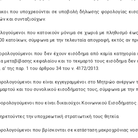
λικοι που υποχρεούνται σε υποβολή δήλωσης φορολογίας εισο
ών και συνταξιούχων.
ολογούμενοι που κατοικούν μόνιμα σε χωριά με πληθυσμό έως
00 κατοίκων, σύμφωνα με την τελευταία απογραφή, εκτός αν πρ
φορολογούμενοι που δεν έχουν εισόδημα από καμία κατηγορία
ία μεταβίβασης κεφαλαίου και το τεκμαρτό τους εισόδημα δεν 
. α’ της παρ. 1 του άρθρου 34 του ν. 4172/2013.
φορολογούμενοι που είναι εγγεγραμμένοι στο Μητρώο ανέργων τ
μαρτού και του συνολικού εισοδήματος τους, σύμφωνα με την περ
φορολογούμενοι που είναι δικαιούχοι Κοινωνικού Εισοδήματος 
πηρετούντες την υποχρεωτική στρατιωτική τους θητεία.
ορολογούμενοι που βρίσκονται σε κατάσταση μακροχρόνιας νοσ