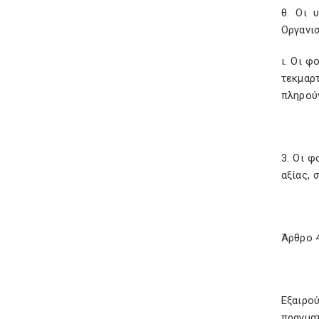
θ. Οι 
Οργανισ
ι. Οι φ
τεκμαρ
πληρούν
3. Οι 
αξίας, 
Άρθρο 
Εξαιρο
πραγμα