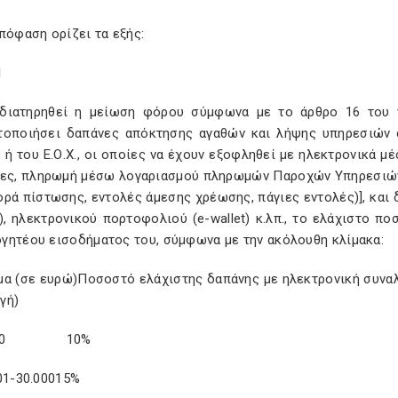
πόφαση ορίζει τα εξής:
1
 διατηρηθεί η μείωση φόρου σύμφωνα με το άρθρο 16 του ν
τοποιήσει δαπάνες απόκτησης αγαθών και λήψης υπηρεσιών 
ή του Ε.Ο.Χ., οι οποίες να έχουν εξοφληθεί με ηλεκτρονικά 
τες, πληρωμή μέσω λογαριασμού πληρωμών Παροχών Υπηρεσιών Π
ρά πίστωσης, εντολές άμεσης χρέωσης, πάγιες εντολές)], και 
g), ηλεκτρονικού πορτοφολιού (e-wallet) κ.λπ., το ελάχιστο 
γητέου εισοδήματος του, σύμφωνα με την ακόλουθη κλίμακα:
μα (σε ευρώ)Ποσοστό ελάχιστης δαπάνης με ηλεκτρονική συνα
γή)
.000 10%
01-30.00015%