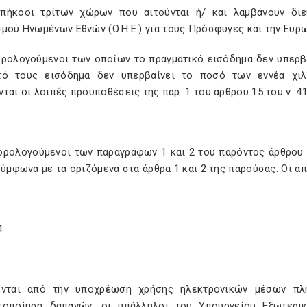
υπήκοοι τρίτων χώρων που αιτούνται ή/ και λαμβάνουν δι
μού Ηνωμένων Εθνών (Ο.Η.Ε.) για τους Πρόσφυγες και την Ευρ
ορολογούμενοι των οποίων το πραγματικό εισόδημα δεν υπερβα
τό τους εισόδημα δεν υπερβαίνει το ποσό των εννέα χιλ
ται οι λοιπές προϋποθέσεις της παρ. 1 του άρθρου 15 του ν. 4
φορολογούμενοι των παραγράφων 1 και 2 του παρόντος άρθρου
σύμφωνα με τα οριζόμενα στα άρθρα 1 και 2 της παρούσας. Οι α
4
ύνται από την υποχρέωση χρήσης ηλεκτρονικών μέσων πλ
τοποίηση δαπανών, οι υπάλληλοι του Υπουργείου Εξωτερικ