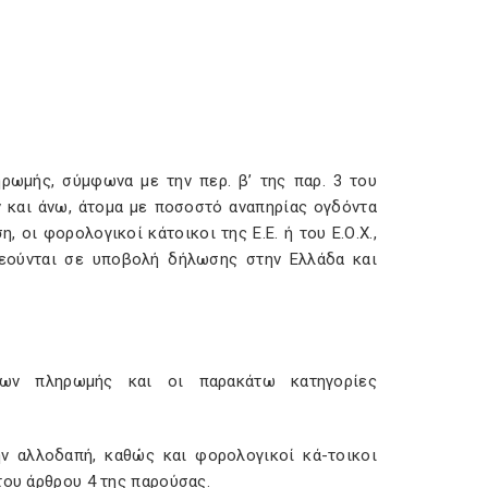
ρωμής, σύμφωνα με την περ. β’ της παρ. 3 του
ν και άνω, άτομα με ποσοστό αναπηρίας ογδόντα
 οι φορολογικοί κάτοικοι της Ε.Ε. ή του Ε.Ο.Χ.,
ρεούνται σε υποβολή δήλωσης στην Ελλάδα και
σων πληρωμής και οι παρακάτω κατηγορίες
ην αλλοδαπή, καθώς και φορολογικοί κά-τοικοι
του άρθρου 4 της παρούσας.