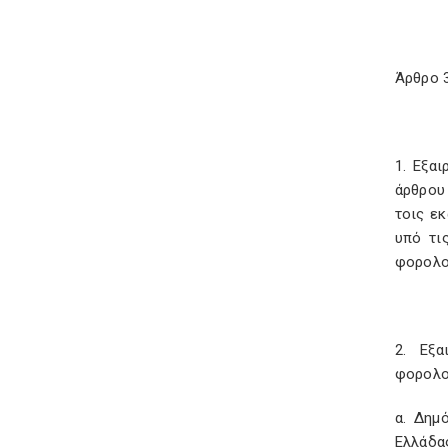
Άρθρο 
1. Εξα
άρθρου
τοις εκ
υπό τι
φορολογ
2. Εξ
φορολο
α. Δημ
Ελλάδας