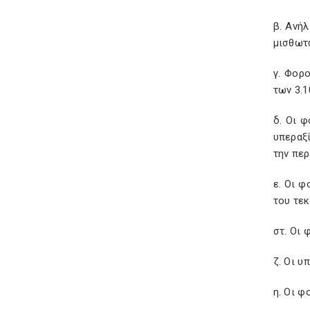
β. Ανή
μισθωτ
γ. Φορ
των 3.1
δ. Οι 
υπεραξ
την περ
ε. Οι 
του τεκ
στ. Οι 
ζ. Οι υ
η. Οι φ