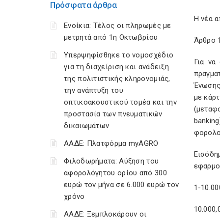
Πρόσφατα άρθρα
Η νέα α
Ενοίκια: Τέλος οι πληρωμές με
μετρητά από 1η Οκτωβρίου
Άρθρο 
Υπερψηφίσθηκε το νομοσχέδιο
Για να
για τη διαχείριση και ανάδειξη
πραγμα
της πολιτιστικής κληρονομιάς,
Ένωσης 
την ανάπτυξη του
με κάρ
οπτικοακουστικού τομέα και την
(μεταφο
προστασία των πνευματικών
bankin
δικαιωμάτων
φορολο
ΑΑΔΕ: Πλατφόρμα myAGRO
Εισόδη
Φιλοδωρήματα: Αύξηση του
εφαρμο
αφορολόγητου ορίου από 300
ευρώ τον μήνα σε 6.000 ευρώ τον
1-10
χρόνο
10.000,
ΑΑΔΕ: Ξεμπλοκάρουν οι