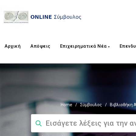
Αρχική
Απόψεις
Επιχειρηματικά Νέα
Επενδυ
Home
/
Σύμβουλος
/
Βιβλιοθήκη 