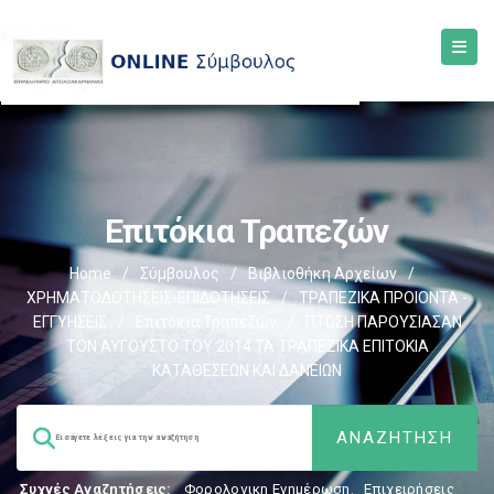
Επιτόκια Τραπεζών
Home
/
Σύμβουλος
/
Βιβλιοθήκη Αρχείων
/
ΧΡΗΜΑΤΟΔΟΤΗΣΕΙΣ-ΕΠΙΔΟΤΗΣΕΙΣ
/
ΤΡΑΠΕΖΙΚΑ ΠΡΟΙΟΝΤΑ -
ΕΓΓΥΗΣΕΙΣ
/
Επιτόκια Τραπεζών
/
ΠΤΩΣΗ ΠΑΡΟΥΣΙΑΣΑΝ
ΤΟΝ ΑΥΓΟΥΣΤΟ ΤΟΥ 2014 ΤΑ ΤΡΑΠΕΖΙΚΑ ΕΠΙΤΟΚΙΑ
ΚΑΤΑΘΕΣΕΩΝ ΚΑΙ ΔΑΝΕΙΩΝ
Συχνές Αναζητήσεις:
Φορολογικη Ενημέρωση
,
Επιχειρήσεις