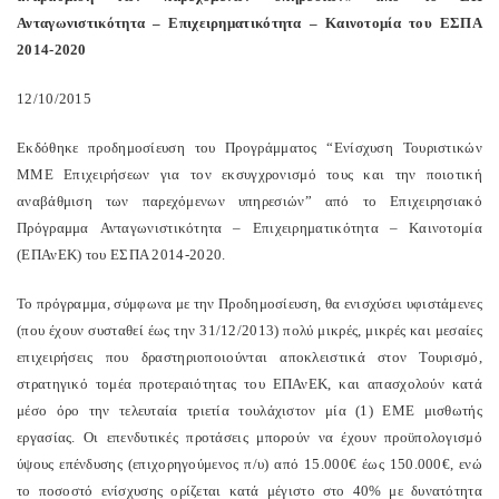
Ανταγωνιστικότητα – Επιχειρηματικότητα – Καινοτομία του ΕΣΠΑ
2014-2020
12/10/2015
Εκδόθηκε προδημοσίευση του Προγράμματος “Ενίσχυση Τουριστικών
ΜΜΕ Επιχειρήσεων για τον εκσυγχρονισμό τους και την ποιοτική
αναβάθμιση των παρεχόμενων υπηρεσιών” από το Επιχειρησιακό
Πρόγραμμα Ανταγωνιστικότητα – Επιχειρηματικότητα – Καινοτομία
(ΕΠΑνΕΚ) του ΕΣΠΑ 2014-2020.
Το πρόγραμμα, σύμφωνα με την Προδημοσίευση, θα ενισχύσει υφιστάμενες
(που έχουν συσταθεί έως την 31/12/2013) πολύ μικρές, μικρές και μεσαίες
επιχειρήσεις που δραστηριοποιούνται αποκλειστικά στον Τουρισμό,
στρατηγικό τομέα προτεραιότητας του ΕΠΑνΕΚ, και απασχολούν κατά
μέσο όρο την τελευταία τριετία τουλάχιστον μία (1) ΕΜΕ μισθωτής
εργασίας. Οι επενδυτικές προτάσεις μπορούν να έχουν προϋπολογισμό
ύψους επένδυσης (επιχορηγούμενος π/υ) από 15.000€ έως 150.000€, ενώ
το ποσοστό ενίσχυσης ορίζεται κατά μέγιστο στο 40% με δυνατότητα