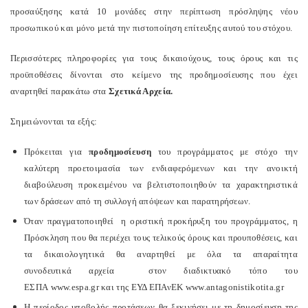
προσαύξησης κατά 10 μονάδες στην περίπτωση πρόσληψης νέου
προσωπικού και μόνο μετά την πιστοποίηση επίτευξης αυτού του στόχου.
Περισσότερες πληροφορίες για τους δικαιούχους, τους όρους και τις
προϋποθέσεις δίνονται στο κείμενο της προδημοσίευσης που έχει
αναρτηθεί παρακάτω στα
Σχετικά Αρχεία.
Σημειώνονται τα εξής:
Πρόκειται για
προδημοσίευση
του προγράμματος με στόχο την
καλύτερη προετοιμασία των ενδιαφερόμενων και την ανοικτή
διαβούλευση προκειμένου να βελτιστοποιηθούν τα χαρακτηριστικά
των δράσεων από τη συλλογή απόψεων και παρατηρήσεων.
Όταν πραγματοποιηθεί η οριστική προκήρυξη του προγράμματος, η
Πρόσκληση που θα περιέχει τους τελικούς όρους και προυποθέσεις, και
τα δικαιολογητικά θα αναρτηθεί με όλα τα απαραίτητα
συνοδευτικά αρχεία στον διαδικτυακό τόπο του
ΕΣΠΑ www.espa.gr και της ΕΥΔ ΕΠΑνΕΚ www.antagonistikotita.gr
Η περίοδος υποβολής προτάσεων θα ξεκινήσει με τη δημοσίευση της