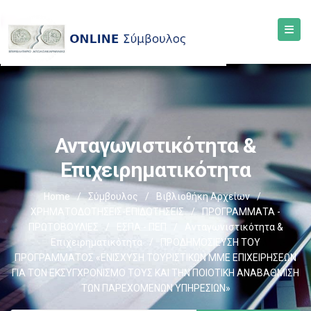
Ανταγωνιστικότητα &
Επιχειρηματικότητα
Home
/
Σύμβουλος
/
Βιβλιοθήκη Αρχείων
/
ΧΡΗΜΑΤΟΔΟΤΗΣΕΙΣ-ΕΠΙΔΟΤΗΣΕΙΣ
/
ΠΡΟΓΡΑΜΜΑΤΑ -
ΠΡΩΤΟΒΟΥΛΙΕΣ
/
ΕΣΠΑ - ΠΕΠ
/
Ανταγωνιστικότητα &
Επιχειρηματικότητα
/
ΠΡΟΔΗΜΟΣΙΕΥΣΗ ΤΟΥ
ΠΡΟΓΡΑΜΜΑΤΟΣ «ΕΝΙΣΧΥΣΗ ΤΟΥΡΙΣΤΙΚΩΝ ΜΜΕ ΕΠΙΧΕΙΡΗΣΕΩΝ
ΓΙΑ ΤΟΝ ΕΚΣΥΓΧΡΟΝΙΣΜΟ ΤΟΥΣ ΚΑΙ ΤΗΝ ΠΟΙΟΤΙΚΗ ΑΝΑΒΑΘΜΙΣΗ
ΤΩΝ ΠΑΡΕΧΟΜΕΝΩΝ ΥΠΗΡΕΣΙΩΝ»