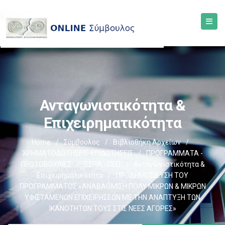
Ανταγωνιστικότητα &
Επιχειρηματικότητα
Home
/
Σύμβουλος
/
Βιβλιοθήκη Αρχείων
/
ΧΡΗΜΑΤΟΔΟΤΗΣΕΙΣ-ΕΠΙΔΟΤΗΣΕΙΣ
/
ΠΡΟΓΡΑΜΜΑΤΑ -
ΠΡΩΤΟΒΟΥΛΙΕΣ
/
ΕΣΠΑ - ΠΕΠ
/
Ανταγωνιστικότητα &
Επιχειρηματικότητα
/
ΠΡΟΔΗΜΟΣΙΕΥΣΗ ΤΟΥ
ΠΡΟΓΡΑΜΜΑΤΟΣ «ΑΝΑΒΑΘΜΙΣΗ ΠΟΛΥ ΜΙΚΡΩΝ & ΜΙΚΡΩΝ
ΥΦΙΣΤΑΜΕΝΩΝ ΕΠΙΧΕΙΡΗΣΕΩΝ ΜΕ ΤΗΝ ΑΝΑΠΤΥΞΗ ΤΩΝ
ΙΚΑΝΟΤΗΤΩΝ ΤΟΥΣ ΣΤΙΣ ΝΕΕΣ ΑΓΟΡΕΣ»