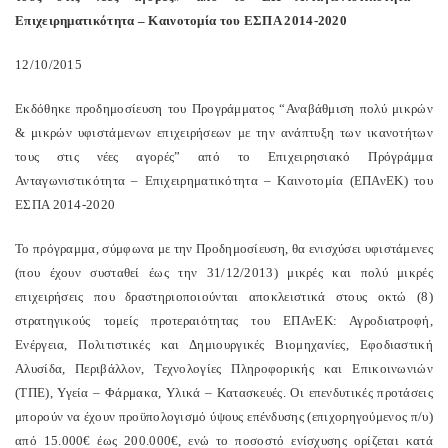
Επιχειρηματικότητα – Καινοτομία του ΕΣΠΑ 2014-2020
12/10/2015
Εκδόθηκε προδημοσίευση του Προγράμματος “Αναβάθμιση πολύ μικρών
& μικρών υφιστάμενων επιχειρήσεων με την ανάπτυξη των ικανοτήτων
τους στις νέες αγορές” από το Επιχειρησιακό Πρόγράμμα
Ανταγωνιστικότητα – Επιχειρηματικότητα – Καινοτομία (ΕΠΑνΕΚ) του
ΕΣΠΑ 2014-2020
Το πρόγραμμα, σύμφωνα με την Προδημοσίευση, θα ενισχύσει υφιστάμενες
(που έχουν συσταθεί έως την 31/12/2013) μικρές και πολύ μικρές
επιχειρήσεις που δραστηριοποιούνται αποκλειστικά στους οκτώ (8)
στρατηγικούς τομείς προτεραιότητας του ΕΠΑνΕΚ: Αγροδιατροφή,
Ενέργεια, Πολιτιστικές και Δημιουργικές Βιομηχανίες, Εφοδιαστική
Αλυσίδα, Περιβάλλον, Τεχνολογίες Πληροφορικής και Επικοινωνιών
(ΤΠΕ), Υγεία – Φάρμακα, Υλικά – Κατασκευές. Οι επενδυτικές προτάσεις
μπορούν να έχουν προϋπολογισμό ύψους επένδυσης (επιχορηγούμενος π/υ)
από 15.000€ έως 200.000€, ενώ το ποσοστό ενίσχυσης ορίζεται κατά