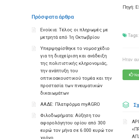
Πηγή: 
Πρόσφατα άρθρα
Ενοίκια: Τέλος οι πληρωμές με
Tags:
μετρητά από 1η Οκτωβρίου
Υπερψηφίσθηκε το νομοσχέδιο
για τη διαχείριση και ανάδειξη
Ηταν αυ
της πολιτιστικής κληρονομιάς,
την ανάπτυξη του
Να
οπτικοακουστικού τομέα και την
προστασία των πνευματικών
δικαιωμάτων
ΑΑΔΕ: Πλατφόρμα myAGRO
Σ
Φιλοδωρήματα: Αύξηση του
ΑΡ
αφορολόγητου ορίου από 300
«Π
ευρώ τον μήνα σε 6.000 ευρώ τον
ΑΠ
χρόνο