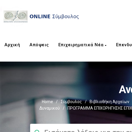
Αρχική
Απόψεις
Επιχειρηματικά Νέα
Επενδυ
Αν
Home
/
Σύμβουλος
/
Βιβλιοθήκη Αρχείων
Δυναμικού
/
ΠΡΟΓΡΑΜΜΑ ΕΠΙΧΟΡΗΓΗΣΗΣ ΕΠΙΧ