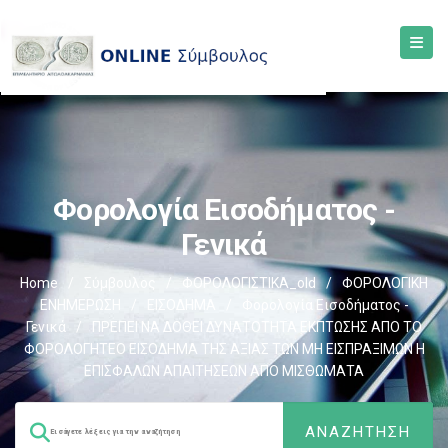
Φορολογία Εισοδήματος -
Γενικά
Home
/
Σύμβουλος
/
ΦΟΡΟΛΟΓΙΣΤΙΚΑ_old
/
ΦΟΡΟΛΟΓΙΚΗ
ΕΝΗΜΕΡΩΣΗ
/
ΕΙΣΟΔΗΜΑ
/
Φορολογία Εισοδήματος -
Γενικά
/
ΠΡΕΠΕΙ ΝΑ ΔΟΘΕΙ ΔΥΝΑΤΟΤΗΤΑ ΕΚΠΤΩΣΗΣ ΑΠΟ ΤΟ
ΦΟΡΟΛΟΓΗΤΕΟ ΕΙΣΟΔΗΜΑ ΤΗΣ ΑΞΙΑΣ ΤΩΝ ΜΗ ΕΙΣΠΡΑΞΙΜΩΝ Η
ΕΠΙΣΦΑΛΩΝ ΑΠΑΙΤΗΣΕΩΝ ΑΠΟ ΜΙΣΘΩΜΑΤΑ