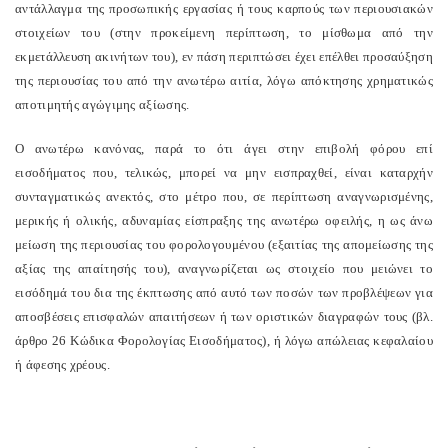
αντάλλαγμα της προσωπικής εργασίας ή τους καρπούς των περιουσιακών
στοιχείων του (στην προκείμενη περίπτωση, το μίσθωμα από την
εκμετάλλευση ακινήτων του), εν πάση περιπτώσει έχει επέλθει προσαύξηση
της περιουσίας του από την ανωτέρω αιτία, λόγω απόκτησης χρηματικώς
αποτιμητής αγώγιμης αξίωσης.
Ο ανωτέρω κανόνας, παρά το ότι άγει στην επιβολή φόρου επί
εισοδήματος που, τελικώς, μπορεί να μην εισπραχθεί, είναι καταρχήν
συνταγματικώς ανεκτός, στο μέτρο που, σε περίπτωση αναγνωρισμένης,
μερικής ή ολικής, αδυναμίας είσπραξης της ανωτέρω οφειλής, η ως άνω
μείωση της περιουσίας του φορολογουμένου (εξαιτίας της απομείωσης της
αξίας της απαίτησής του), αναγνωρίζεται ως στοιχείο που μειώνει το
εισόδημά του δια της έκπτωσης από αυτό των ποσών των προβλέψεων για
αποσβέσεις επισφαλών απαιτήσεων ή των οριστικών διαγραφών τους (βλ.
άρθρο 26 Κώδικα Φορολογίας Εισοδήματος), ή λόγω απώλειας κεφαλαίου
ή άφεσης χρέους.