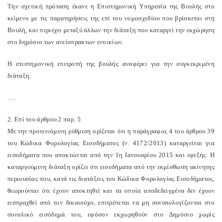
Την σχετική πρόταση έκανε η Επιστημονική Υπηρεσία της Βουλής στο
κείμενο με τις παρατηρήσεις της επί του νομοσχεδίου που βρίσκεται στη
Βουλή, και περιέχει μεταξύ άλλων την διάταξη που καταργεί την εκχώρηση
στο δημόσιο των ανείσπρακτων ενοικίων.
Η επιστημονική επιτροπή της βουλής αναφέρει για την συγκεκριμένη
διάταξη.
….
2. Επί του άρθρου 2 παρ. 5
Με την προτεινόμενη ρύθμιση ορίζεται ότι η παράγραφος 4 του άρθρου 39
του Κώδικα Φορολογίας Εισοδήματος (ν. 4172/2013) καταργείται για
εισοδήματα που αποκτώνται από την 1η Ιανουαρίου 2015 και εφεξής. Η
καταργούμενη διάταξη ορίζει ότι εισοδήματα από την εκμίσθωση ακίνητης
περιουσίας που, κατά τις διατάξεις του Κώδικα Φορολογίας Εισοδήματος,
θεωρούνται ότι έχουν αποκτηθεί και τα οποία αποδεδειγμένα δεν έχουν
εισπραχθεί από τον δικαιούχο, επιτρέπεται να μη συνυπολογίζονται στο
συνολικό εισόδημά του, εφόσον εκχωρηθούν στο Δημόσιο χωρίς