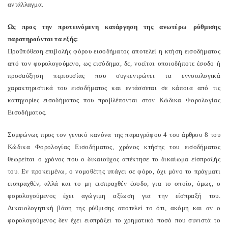
αντάλλαγμα.
Ως προς την προτεινόμενη κατάργηση της ανωτέρω ρύθμισης
παρατηρούνται τα εξής:
Προϋπόθεση επιβολής φόρου εισοδήματος αποτελεί η κτήση εισοδήματος
από τον φορολογούμενο, ως εισόδημα, δε, νοείται οποιοδήποτε έσοδο ή
προσαύξηση περιουσίας που συγκεντρώνει τα εννοιολογικά
χαρακτηριστικά του εισοδήματος και εντάσσεται σε κάποια από τις
κατηγορίες εισοδήματος που προβλέπονται στον Κώδικα Φορολογίας
Εισοδήματος.
Συμφώνως προς τον γενικό κανόνα της παραγράφου 4 του άρθρου 8 του
Κώδικα Φορολογίας Εισοδήματος, χρόνος κτήσης του εισοδήματος
θεωρείται ο χρόνος που ο δικαιούχος απέκτησε το δικαίωμα είσπραξής
του. Εν προκειμένω, ο νομοθέτης υπάγει σε φόρο, όχι μόνο το πράγματι
εισπραχθέν, αλλά και το μη εισπραχθέν έσοδο, για το οποίο, όμως, ο
φορολογούμενος έχει αγώγιμη αξίωση για την είσπραξή του.
Δικαιολογητική βάση της ρύθμισης αποτελεί το ότι, ακόμη και αν ο
φορολογούμενος δεν έχει εισπράξει το χρηματικό ποσό που συνιστά το