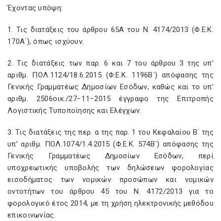
Έχοντας υπόψη:
1. Τις διατάξεις του άρθρου 65Α του Ν. 4174/2013 (Φ.Ε.Κ.
170Α΄), όπως ισχύουν.
2. Τις διατάξεις των παρ. 6 και 7 του άρθρου 3 της υπ’
αριθμ. ΠΟΛ.1124/18.6.2015 (Φ.Ε.Κ. 1196Β΄) απόφασης της
Γενικής Γραμματέως Δημοσίων Εσόδων, καθώς και το υπ’
αριθμ. 2506οικ./27−11−2015 έγγραφο της Επιτροπής
Λογιστικής Τυποποίησης και Ελέγχων.
3. Τις διατάξεις της περ. α της παρ. 1 του Κεφαλαίου Β΄ της
υπ’ αριθμ. ΠΟΛ.1074/1.4.2015 (Φ.Ε.Κ. 574Β΄) απόφασης της
Γενικής Γραμματέως Δημοσίων Εσόδων, περί
υποχρεωτικής υποβολής των δηλώσεων φορολογίας
εισοδήματος των νομικών προσώπων και νομικών
οντοτήτων του άρθρου 45 του Ν. 4172/2013 για το
φορολογικό έτος 2014, με τη χρήση ηλεκτρονικής μεθόδου
επικοινωνίας.