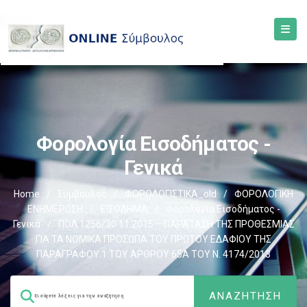
Φορολογία Εισοδήματος -
Γενικά
Home
/
Σύμβουλος
/
ΦΟΡΟΛΟΓΙΣΤΙΚΑ_old
/
ΦΟΡΟΛΟΓΙΚΗ
ΕΝΗΜΕΡΩΣΗ
/
ΕΙΣΟΔΗΜΑ
/
Φορολογία Εισοδήματος -
Γενικά
/
ΠΟΛ.1256/30.11.2015 – ΠΑΡΑΤΑΣΗ ΤΗΣ ΠΡΟΘΕΣΜΙΑΣ
ΓΙΑ ΤΑ ΝΟΜΙΚΑ ΠΡΟΣΩΠΑ ΤΟΥ ΠΡΩΤΟΥ ΕΔΑΦΙΟΥ ΤΗΣ
ΠΑΡΑΓΡΑΦΟΥ 1 ΤΟΥ ΑΡΘΡΟΥ 65Α ΤΟΥ Ν. 4174/2013