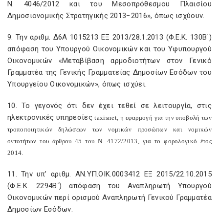
Ν. 4046/2012 και του Μεσοπρόθεσμου Πλαισίου
Δημοσιονομικής Στρατηγικής 2013−2016», όπως ισχύουν.
9. Την αριθμ. Δ6Α 1015213 ΕΞ 2013/28.1.2013 (Φ.Ε.Κ. 130Β΄)
απόφαση του Υπουργού Οικονομικών και του Υφυπουργού
Οικονομικών «Μεταβίβαση αρμοδιοτήτων στον Γενικό
Γραμματέα της Γενικής Γραμματείας Δημοσίων Εσόδων του
Υπουργείου Οικονομικών», όπως ισχύει.
10. Το γεγονός ότι δεν έχει τεθεί σε λειτουργία, στις
ηλεκτρονικές υπηρεσίες
taxisnet
, η εφαρμογή για την υποβολή των
τροποποιητικών δηλώσεων των νομικών προσώπων και νομικών
οντοτήτων του άρθρου 45 του Ν. 4172/2013, για το φορολογικό έτος
2014.
11. Την υπ’ αριθμ. ΑΝ.ΥΠ.ΟΙΚ.0003412 ΕΞ 2015/22.10.2015
(Φ.Ε.Κ. 2294Β΄) απόφαση του Αναπληρωτή Υπουργού
Οικονομικών περί ορισμού Αναπληρωτή Γενικού Γραμματέα
Δημοσίων Εσόδων.