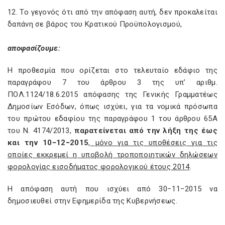
12. Το γεγονός ότι από την απόφαση αυτή, δεν προκαλείται
δαπάνη σε βάρος του Κρατικού Προϋπολογισμού,
αποφασίζουμε:
Η προθεσμία που ορίζεται στο τελευταίο εδάφιο της
παραγράφου 7 του άρθρου 3 της υπ’ αριθμ.
ΠΟΛ.1124/18.6.2015 απόφασης της Γενικής Γραμματέως
Δημοσίων Εσόδων, όπως ισχύει, για τα νομικά πρόσωπα
του πρώτου εδαφίου της παραγράφου 1 του άρθρου 65Α
του Ν. 4174/2013,
παρατείνεται από την λήξη της έως
και την 10−12−2015
,
μόνο για τις υποθέσεις για τις
οποίες εκκρεμεί η υποβολή τροποποιητικών δηλώσεων
φορολογίας εισοδήματος φορολογικού έτους 2014
.
Η απόφαση αυτή που ισχύει από 30−11−2015 να
δημοσιευθεί στην Εφημερίδα της Κυβερνήσεως.