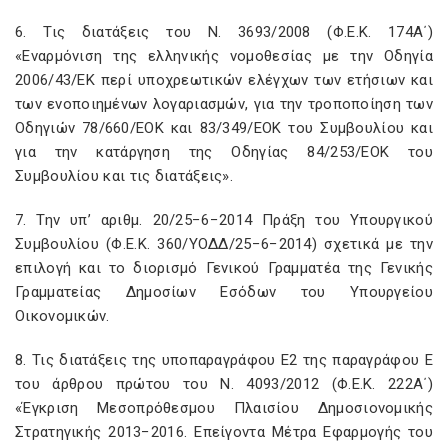
6. Τις διατάξεις του Ν. 3693/2008 (Φ.Ε.Κ. 174Α΄)
«Εναρμόνιση της ελληνικής νομοθεσίας με την Οδηγία
2006/43/ΕΚ περί υποχρεωτικών ελέγχων των ετήσιων και
των ενοποιημένων λογαριασμών, για την τροποποίηση των
Οδηγιών 78/660/ΕΟΚ και 83/349/ΕΟΚ του Συμβουλίου και
για την κατάργηση της Οδηγίας 84/253/ΕΟΚ του
Συμβουλίου και τις διατάξεις».
7. Την υπ’ αριθμ. 20/25−6−2014 Πράξη του Υπουργικού
Συμβουλίου (Φ.Ε.Κ. 360/ΥΟΔΔ/25−6−2014) σχετικά με την
επιλογή και το διορισμό Γενικού Γραμματέα της Γενικής
Γραμματείας Δημοσίων Εσόδων του Υπουργείου
Οικονομικών.
8. Τις διατάξεις της υποπαραγράφου Ε2 της παραγράφου Ε
του άρθρου πρώτου του Ν. 4093/2012 (Φ.Ε.Κ. 222Α΄)
«Έγκριση Μεσοπρόθεσμου Πλαισίου Δημοσιονομικής
Στρατηγικής 2013−2016. Επείγοντα Μέτρα Εφαρμογής του