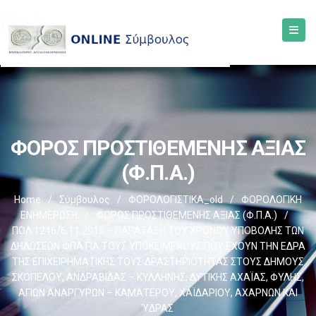
ΦΟΡΟΣ ΠΡΟΣΤΙΘΕΜΕΝΗΣ ΑΞΙΑΣ
(Φ.Π.Α.)
Home
/
Σύμβουλος
/
ΦΟΡΟΛΟΓΙΣΤΙΚΑ_old
/
ΦΟΡΟΛΟΓΙΚΗ
ΕΝΗΜΕΡΩΣΗ
/
ΦΟΡΟΣ ΠΡΟΣΤΙΘΕΜΕΝΗΣ ΑΞΙΑΣ (Φ.Π.Α.)
/
ΠΟΛ.1246/6.11.2015 – ΠΑΡΑΤΑΣΗ ΤΟΥ ΧΡΟΝΟΥ ΥΠΟΒΟΛΗΣ ΤΩΝ
ΔΗΛΩΣΕΩΝ ΦΠΑ ΓΙΑ ΤΟΥΣ ΥΠΟΚΕΙΜΕΝΟΥΣ ΠΟΥ ΕΧΟΥΝ ΤΗΝ ΕΔΡΑ
ΤΗΣ ΕΠΙΧΕΙΡΗΜΑΤΙΚΗΣ ΤΟΥΣ ΔΡΑΣΤΗΡΙΟΤΗΤΑΣ ΣΤΟΥΣ ΔΗΜΟΥΣ
ΣΚΟΠΕΛΟΥ, ΑΝΔΡΑΒΙΔΑΣ – ΚΥΛΛΗΝΗΣ, ΔΥΤΙΚΗΣ ΑΧΑΪΑΣ, ΦΥΛΗΣ,
ΑΓΙΩΝ ΑΝΑΡΓΥΡΩΝ – ΚΑΜΑΤΕΡΟΥ, ΧΑΪΔΑΡΙΟΥ, ΑΧΑΡΝΩΝ ΚΑΙ
ΎΔΡΑΣ