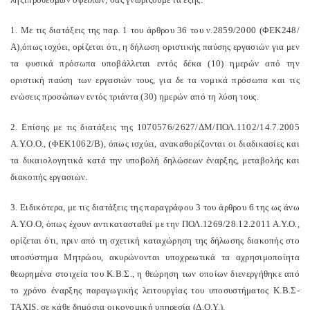
1. Με τις διατάξεις της παρ. 1 του άρθρου 36 του ν.2859/2000 (ΦΕΚ248/
Α),όπως ισχύει, ορίζεται ότι, η δήλωση οριστικής παύσης εργασιών για μεν
τα φυσικά πρόσωπα υποβάλλεται εντός δέκα (10) ημερών από την
οριστική παύση των εργασιών τους, για δε τα νομικά πρόσωπα και τις
ενώσεις προσώπων εντός τριάντα (30) ημερών από τη λύση τους.
2. Επίσης με τις διατάξεις της 1070576/2627/ΔΜ/ΠΟΛ.1102/14.7.2005
Α.Υ.Ο.Ο., (ΦΕΚ1062/Β), όπως ισχύει, ανακαθορίζονται οι διαδικασίες και
τα δικαιολογητικά κατά την υποβολή δηλώσεων έναρξης, μεταβολής και
διακοπής εργασιών.
3. Ειδικότερα, με τις διατάξεις της παραγράφου 3 του άρθρου 6 της ως άνω
Α.Υ.Ο.Ο, όπως έχουν αντικατασταθεί με την ΠΟΛ.1269/28.12.2011 Α.Υ.Ο.,
ορίζεται ότι, πριν από τη σχετική καταχώρηση της δήλωσης διακοπής στο
υποσύστημα Μητρώου, ακυρώνονται υποχρεωτικά τα αχρησιμοποίητα
θεωρημένα στοιχεία του Κ.Β.Σ., η θεώρηση των οποίων διενεργήθηκε από
το χρόνο έναρξης παραγωγικής λειτουργίας του υποσυστήματος Κ.Β.Σ-
TAXIS, σε κάθε δημόσια οικονομική υπηρεσία (Δ.Ο.Υ.).