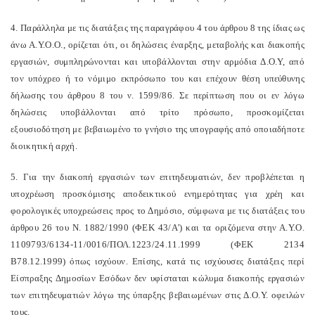
4. Παράλληλα με τις διατάξεις της παραγράφου 4 του άρθρου 8 της ίδιας ως
άνω Α.Υ.Ο.Ο., ορίζεται ότι, οι δηλώσεις έναρξης, μεταβολής και διακοπής
εργασιών, συμπληρώνονται και υποβάλλονται στην αρμόδια Δ.Ο.Υ, από
τον υπόχρεο ή το νόμιμο εκπρόσωπο του και επέχουν θέση υπεύθυνης
δήλωσης του άρθρου 8 του ν. 1599/86. Σε περίπτωση που οι εν λόγω
δηλώσεις υποβάλλονται από τρίτο πρόσωπο, προσκομίζεται
εξουσιοδότηση με βεβαιωμένο το γνήσιο της υπογραφής από οποιαδήποτε
διοικητική αρχή.
5. Για την διακοπή εργασιών των επιτηδευματιών, δεν προβλέπεται η
υποχρέωση προσκόμισης αποδεικτικού ενημερότητας για χρέη και
φορολογικές υποχρεώσεις προς το Δημόσιο, σύμφωνα με τις διατάξεις του
άρθρου 26 του Ν. 1882/1990 (ΦΕΚ 43/Α') και τα οριζόμενα στην Α.Υ.Ο.
1109793/6134-11/0016/ΠΟΛ.1223/24.11.1999 (ΦΕΚ 2134
Β78.12.1999) όπως ισχύουν. Επίσης, κατά τις ισχύουσες διατάξεις περί
Είσπραξης Δημοσίων Εσόδων δεν υφίσταται κώλυμα διακοπής εργασιών
των επιτηδευματιών λόγω της ύπαρξης βεβαιωμένων στις Δ.Ο.Υ. οφειλών
τους.