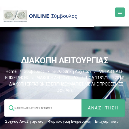
ΔΙΑΚΟΠΗ ΛΕΙΤΟΥΡΓΙΑΣ
Home
/
Σύμβουλος
/
Βιβλιοθήκη Αρχείων
/
ΜΕΤΑΒΙΒΑΣΗ
ΕΠΙΧΕIΡΗΣΗΣ
/
ΔΙΑΚΟΠΗ ΛΕΙΤΟΥΡΓΙΑΣ
/
ΠΟΛ.1181/12.9.2012
– ΔΙΑΚΟΠΗ ΕΡΓΑΣΙΩΝ ΣΕ ΕΠΙΤΗΔΕΥΜΑΤΙΕΣ ΜΕ ΛΗΞΙΠΡΟΘΕΣΜΕΣ
ΟΦΕΙΛΕΣ
Συχνές Αναζητήσεις:
Φορολογικη Ενημέρωση
,
Επιχειρήσεις