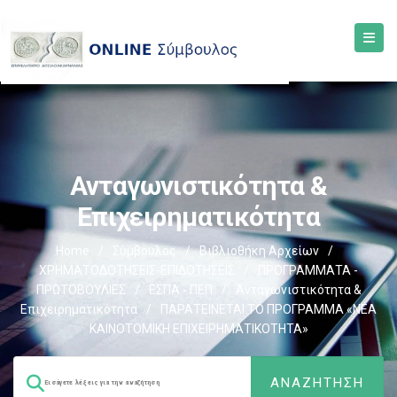
Ανταγωνιστικότητα &
Επιχειρηματικότητα
Home
/
Σύμβουλος
/
Βιβλιοθήκη Αρχείων
/
ΧΡΗΜΑΤΟΔΟΤΗΣΕΙΣ-ΕΠΙΔΟΤΗΣΕΙΣ
/
ΠΡΟΓΡΑΜΜΑΤΑ -
ΠΡΩΤΟΒΟΥΛΙΕΣ
/
ΕΣΠΑ - ΠΕΠ
/
Ανταγωνιστικότητα &
Επιχειρηματικότητα
/
ΠΑΡΑΤΕΙΝΕΤΑΙ ΤΟ ΠΡΟΓΡΑΜΜΑ «ΝΕΑ
ΚΑΙΝΟΤΟΜΙΚΗ ΕΠΙΧΕΙΡΗΜΑΤΙΚΟΤΗΤΑ»