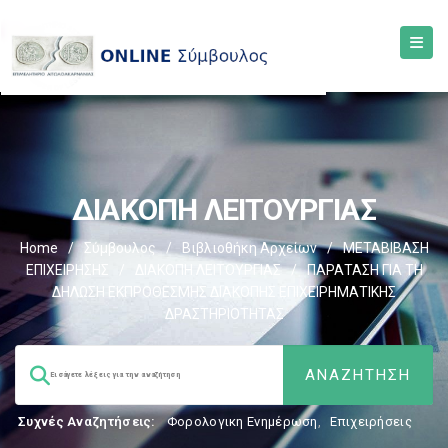
ΔΙΑΚΟΠΗ ΛΕΙΤΟΥΡΓΙΑΣ
Home
/
Σύμβουλος
/
Βιβλιοθήκη Αρχείων
/
ΜΕΤΑΒΙΒΑΣΗ
ΕΠΙΧΕIΡΗΣΗΣ
/
ΔΙΑΚΟΠΗ ΛΕΙΤΟΥΡΓΙΑΣ
/
ΠΑΡΑΤΑΣΗ ΓΙΑ ΤΗ
ΔΗΛΩΣΗ ΕΚΠΡΟΘΕΣΜΗΣ ΔΙΑΚΟΠΗΣ ΕΠΙΧΕΙΡΗΜΑΤΙΚΗΣ
ΔΡΑΣΤΗΡΙΟΤΗΤΑΣ
Συχνές Αναζητήσεις:
Φορολογικη Ενημέρωση
,
Επιχειρήσεις