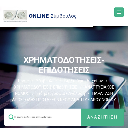
ΧΡΗΜΑΤΟΔΟΤΗΣΕΙΣ-
ΕΠΙΔΟΤΗΣΕΙΣ
Home
/
Σύμβουλος
/
Βιβλιοθήκη Αρχείων
/
ΧΡΗΜΑΤΟΔΟΤΗΣΕΙΣ-ΕΠΙΔΟΤΗΣΕΙΣ
/
ΑΝΑΠΤΥΞΙΑΚΟΣ
ΝΟΜΟΣ
/
Ειδησεογραφία - Ανάλυση
/
ΠΑΡΑΤΑΣΗ
ΑΠΟΣΤΟΛΗΣ ΠΡΟΤΑΣΕΩΝ ΝΕΟΥ ΑΝΑΠΤΥΞΙΑΚΟΥ ΝΟΜΟΥ