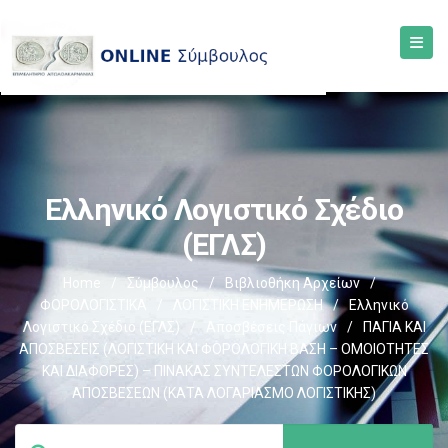
Ελληνικό Λογιστικό Σχέδιο
(ΕΓΛΣ)
Home
/
Σύμβουλος
/
Βιβλιοθήκη Αρχείων
/
ΦΟΡΟΛΟΓΙΣΤΙΚΑ
/
ΛΟΓΙΣΤΙΚΗ ΕΝΗΜΕΡΩΣΗ
/
Ελληνικό
Λογιστικό Σχέδιο (ΕΓΛΣ)
/
Αποσβέσεις Πάγιων
/
ΠΑΓΙΑ ΚΑΙ
ΑΠΟΣΒΕΣΕΙΣ (ΛΟΓΙΣΤΙΚΗ ΚΑΙ ΦΟΡΟΛΟΓΙΚΗ ΒΑΣΗ – ΟΜΟΙΟΤΗΤΕΣ
ΚΑΙ ΔΙΑΦΟΡΕΣ) – ΠΙΝΑΚΑΣ ΣΥΝΤΕΛΕΣΤΩΝ ΦΟΡΟΛΟΓΙΚΩΝ
ΑΠΟΣΒΕΣΕΩΝ (ΚΑΤΑ ΛΟΓΑΡΙΑΣΜΟ ΛΟΓΙΣΤΙΚΗΣ)