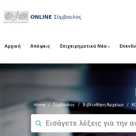
Αρχική
Απόψεις
Επιχειρηματικά Νέα
Επενδυ
Home
/
Σύμβουλος
/
Βιβλιοθήκη Αρχείων
/
Κ