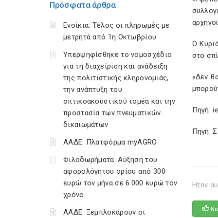
Πρόσφατα άρθρα
συλλογ
αρχηγο
Ενοίκια: Τέλος οι πληρωμές με
μετρητά από 1η Οκτωβρίου
Ο Κυρι
Υπερψηφίσθηκε το νομοσχέδιο
στο σπί
για τη διαχείριση και ανάδειξη
«Δεν θ
της πολιτιστικής κληρονομιάς,
μπορού
την ανάπτυξη του
οπτικοακουστικού τομέα και την
Πηγή: i
προστασία των πνευματικών
δικαιωμάτων
Πηγή: 
ΑΑΔΕ: Πλατφόρμα myAGRO
Φιλοδωρήματα: Αύξηση του
αφορολόγητου ορίου από 300
ευρώ τον μήνα σε 6.000 ευρώ τον
Ηταν αυ
χρόνο
Να
ΑΑΔΕ: Ξεμπλοκάρουν οι