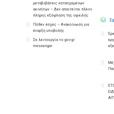
μεταβιβάσεις κατασχεμένων
ακινήτων – Δεν απαιτείται πλέον
πλήρης εξόφληση της οφειλής
Σ
Πόθεν έσχες – Ανακοίνωση για
έναρξη υποβολής
Έρε
Σε λειτουργία το gov.gr
εργ
messenger
εξ
Μέχ
Πάσ
ΈΤ
ΕΙ
ΑΙ