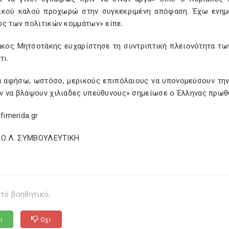
ικού καλού προχωρώ στην συγκεκριμένη απόφαση. Έχω ενημ
ύς των πολιτικών κομμάτων» είπε.
άκος Μητσοτάκης ευχαρίστησε τη συντριπτική πλειονότητα τω
τι.
α αφήσω, ωστόσο, μερικούς επιπόλαιους να υπονομεύσουν την 
ν να βλάψουν χιλιάδες υπεύθυνους» σημείωσε ο Έλληνας πρωθ
efimerida.gr
Σ.Ο.Λ. ΣΥΜΒΟΥΛΕΥΤΙΚΗ
τό βοηθητικό;
ι
Οχι