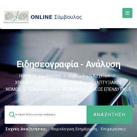
Ειδησεογραφία - Ανάλυση
Home
/
Σύμβουλος
/
Βιβλιοθήκη Αρχείων
/
ΧΡΗΜΑΤΟΔΟΤΗΣΕΙΣ-ΕΠΙΔΟΤΗΣΕΙΣ
/
ΑΝΑΠΤΥΞΙΑΚΟΣ
ΝΟΜΟΣ
/
Ειδησεογραφία - Ανάλυση
/
Ο ΝΕΟΣ ΕΠΕΝΔΥΤΙΚΟΣ
ΝΟΜΟΣ
Συχνές Αναζητήσεις:
Φορολογικη Ενημέρωση
,
Επιχειρήσεις