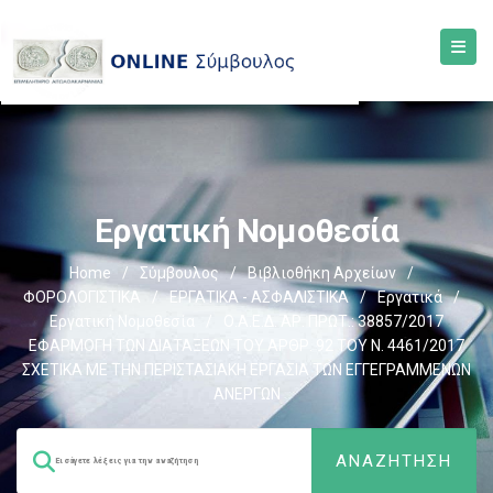
Εργατική Νομοθεσία
Home
/
Σύμβουλος
/
Βιβλιοθήκη Αρχείων
/
ΦΟΡΟΛΟΓΙΣΤΙΚΑ
/
ΕΡΓΑΤΙΚΑ - ΑΣΦΑΛΙΣΤΙΚΑ
/
Εργατικά
/
Εργατική Νομοθεσία
/
Ο.Α.Ε.Δ. ΑΡ. ΠΡΩΤ.: 38857/2017
ΕΦΑΡΜΟΓΗ ΤΩΝ ΔΙΑΤΑΞΕΩΝ ΤΟΥ ΑΡΘΡ. 92 ΤΟΥ Ν. 4461/2017
ΣΧΕΤΙΚΑ ΜΕ ΤΗΝ ΠΕΡΙΣΤΑΣΙΑΚΗ ΕΡΓΑΣΙΑ ΤΩΝ ΕΓΓΕΓΡΑΜΜΕΝΩΝ
ΑΝΕΡΓΩΝ