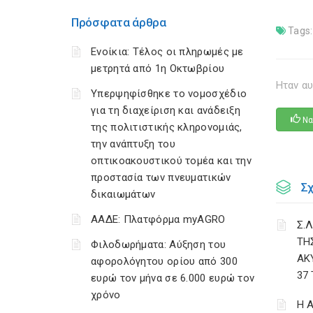
Πρόσφατα άρθρα
Tags:
Ενοίκια: Τέλος οι πληρωμές με
μετρητά από 1η Οκτωβρίου
Ηταν αυ
Υπερψηφίσθηκε το νομοσχέδιο
για τη διαχείριση και ανάδειξη
Να
της πολιτιστικής κληρονομιάς,
την ανάπτυξη του
οπτικοακουστικού τομέα και την
προστασία των πνευματικών
Σ
δικαιωμάτων
ΑΑΔΕ: Πλατφόρμα myAGRO
Σ.Λ
ΤΗ
Φιλοδωρήματα: Αύξηση του
ΑΚ
αφορολόγητου ορίου από 300
37
ευρώ τον μήνα σε 6.000 ευρώ τον
χρόνο
Η 