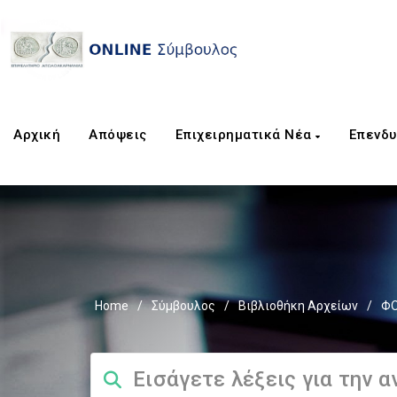
Αρχική
Απόψεις
Επιχειρηματικά Νέα
Επενδυ
Home
/
Σύμβουλος
/
Βιβλιοθήκη Αρχείων
/
ΦΟ