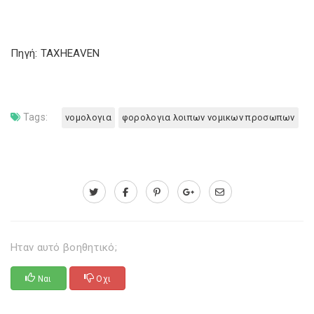
Πηγή: TAXHEAVEN
Tags:
νομολογια
φορολογια λοιπων νομικων προσωπων
Ηταν αυτό βοηθητικό;
Ναι
Οχι