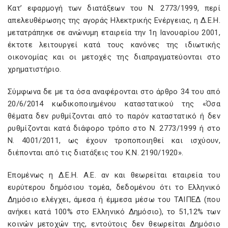
Κατ’ εφαρμογή των διατάξεων του Ν. 2773/1999, περί
απελευθέρωσης της αγοράς Ηλεκτρικής Ενέργειας, η Δ.Ε.Η.
μετατράπηκε σε ανώνυμη εταιρεία την 1η Ιανουαρίου 2001,
έκτοτε λειτουργεί κατά τους κανόνες της ιδιωτικής
οικονομίας και οι μετοχές της διαπραγματεύονται στο
χρηματιστήριο.
Σύμφωνα δε με τα όσα αναφέρονται στο άρθρο 34 του από
20/6/2014 κωδικοποιημένου καταστατικού της «Όσα
θέματα δεν ρυθμίζονται από το παρόν καταστατικό ή δεν
ρυθμίζονται κατά διάφορο τρόπο στο Ν. 2773/1999 ή στο
Ν. 4001/2011, ως έχουν τροποποιηθεί και ισχύουν,
διέπονται από τις διατάξεις του Κ.Ν. 2190/1920».
Επομένως η Δ.Ε.Η. Α.Ε. αν και θεωρείται εταιρεία του
ευρύτερου δημόσιου τομέα, δεδομένου ότι το Ελληνικό
Δημόσιο ελέγχει, άμεσα ή έμμεσα µέσω του ΤΑΙΠΕ∆ (που
ανήκει κατά 100% στο Ελληνικό Δημόσιο), το 51,12% των
κοινών μετοχών της, εντούτοις δεν θεωρείται Δημόσιο