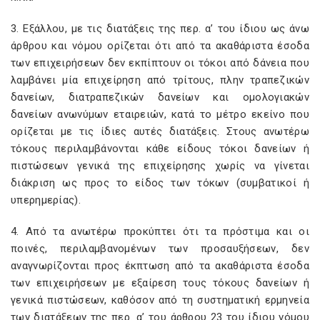
3. Εξάλλου, με τις διατάξεις της περ. α’ του ίδιου ως άνω
άρθρου και νόμου ορίζεται ότι από τα ακαθάριστα έσοδα
των επιχειρήσεων δεν εκπίπτουν οι τόκοι από δάνεια που
λαμβάνει μία επιχείρηση από τρίτους, πλην τραπεζικών
δανείων, διατραπεζικών δανείων και ομολογιακών
δανείων ανωνύμων εταιρειών, κατά το μέτρο εκείνο που
ορίζεται με τις ίδιες αυτές διατάξεις. Στους ανωτέρω
τόκους περιλαμβάνονται κάθε είδους τόκοι δανείων ή
πιστώσεων γενικά της επιχείρησης χωρίς να γίνεται
διάκριση ως προς το είδος των τόκων (συμβατικοί ή
υπερημερίας).
4. Από τα ανωτέρω προκύπτει ότι τα πρόστιμα και οι
ποινές, περιλαμβανομένων των προσαυξήσεων, δεν
αναγνωρίζονται προς έκπτωση από τα ακαθάριστα έσοδα
των επιχειρήσεων με εξαίρεση τους τόκους δανείων ή
γενικά πιστώσεων, καθόσον από τη συστηματική ερμηνεία
των διατάξεων της περ. α’ του άρθρου 23 του ίδιου νόμου