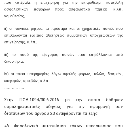
που κατέβαλε η επιχείρηση για την εκπρόθεσμη καταβολή
ασφαλιστικών εισφορών προς ασφαλιστικά ταμεία), κ.λπ.
νομοθεσίας,
ii
) οι ποινικές ρήτρες, τα πρόστιμα και οι χρηματικές ποινές που
επιβάλλονται εξαιτίας αθετήσεως συμβατικών υποχρεώσεων της
επιχείρησης, κ.λπ.,
iii
) το ποσό της εξαγοράς ποινών που επιβάλλονται από
δικαστήρια,
iv
) οι τόκοι υπερημερίας λόγω οφειλής φόρων, τελών, δασμών,
εισφορών, αμοιβών, κ.λπ.
……….. ….
Στην ΠΟΛ.1094/30.6.2016 με την οποία δόθηκαν
συμπληρωματικές οδηγίες για την εφαρμογή των
διατάξεων του άρθρου 23 αναφέρονται τα εξής:
«Δ. Φορολογική μεταχείριση τόκων υπερημερίας που