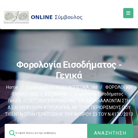
Φορολογία Εισοδήματος -
Γενικά
Home
/
Σύμβουλος
/
ΦΟΡΟΛΟΓΙΣΤΙΚΑ_old
/
ΦΟΡΟΛΟΓΙΚΗ
ΕΝΗΜΕΡΩΣΗ
/
ΕΙΣΟΔΗΜΑ
/
Φορολογία Εισοδήματος -
Γενικά
/
ΟΙ ΤΟΚΟΙ ΥΠΕΡΗΜΕΡΙΑΣ ΠΟΥ ΚΑΤΑΒΑΛΛΟΝΤΑΙ ΣΤΗ
Δ.Ε.Η. ΕΚΠΙΠΤΟΥΝ ΦΟΡΟΛΟΓΙΚΑ, ΜΕ ΤΟΥΣ ΠΕΡΙΟΡΙΣΜΟΥΣ ΠΟΥ
ΤΙΘΕΝΤΑΙ ΣΤΗΝ ΠΕΡΙΠΤΩΣΗ Α’ ΤΟΥ ΑΡΘΡΟΥ 23 ΤΟΥ Ν.4172/2013