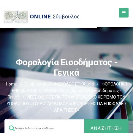
Φορολογία Εισοδήματος -
Γενικά
Home
/
Σύμβουλος
/
ΦΟΡΟΛΟΓΙΣΤΙΚΑ_old
/
ΦΟΡΟΛΟΓΙΚΗ
ΕΝΗΜΕΡΩΣΗ
/
ΕΙΣΟΔΗΜΑ
/
Φορολογία Εισοδήματος -
Γενικά
/
ΝΕΕΣ ΟΔΗΓΙΕΣ ΓΙΑ ΤΟΝ ΦΟΡΟΛΟΓΙΚΟ ΧΕΙΡΙΣΜΟ ΤΟΥ
ΥΠΟΛΟΙΠΟΥ ΤΟΥ ΛΟΓΑΡΙΑΣΜΟΥ «ΠΡΟΒΛΕΨΕΙΣ ΓΙΑ ΕΠΙΣΦΑΛΕΙΣ
ΑΠΑΙΤΗΣΕΙΣ»