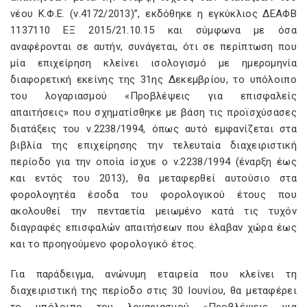
νέου Κ.Φ.Ε. (ν.4172/2013)”, εκδόθηκε η εγκύκλιος ΔΕΑΦΒ
1137110 ΕΞ 2015/21.10.15 και σύμφωνα με όσα
αναφέρονται σε αυτήν, συνάγεται, ότι σε περίπτωση που
μία επιχείρηση κλείνει ισολογισμό με ημερομηνία
διαφορετική εκείνης της 31ης Δεκεμβρίου, το υπόλοιπο
του λογαριασμού «Προβλέψεις για επισφαλείς
απαιτήσεις» που σχηματίσθηκε με βάση τις προϊσχύσασες
διατάξεις του ν.2238/1994, όπως αυτό εμφανίζεται στα
βιβλία της επιχείρησης την τελευταία διαχειριστική
περίοδο για την οποία ίσχυε ο ν.2238/1994 (έναρξη έως
και εντός του 2013), θα μεταφερθεί αυτούσιο στα
φορολογητέα έσοδα του φορολογικού έτους που
ακολουθεί την πενταετία μειωμένο κατά τις τυχόν
διαγραφές επισφαλών απαιτήσεων που έλαβαν χώρα έως
και το προηγούμενο φορολογικό έτος.
Για παράδειγμα, ανώνυμη εταιρεία που κλείνει τη
διαχειριστική της περίοδο στις 30 Ιουνίου, θα μεταφέρει