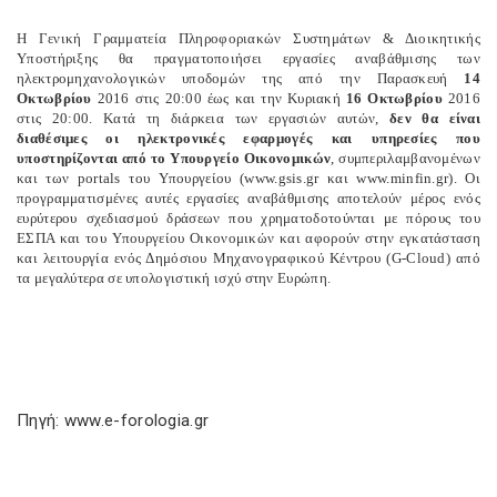
Η Γενική Γραμματεία Πληροφοριακών Συστημάτων & Διοικητικής
Υποστήριξης θα πραγματοποιήσει εργασίες αναβάθμισης των
ηλεκτρομηχανολογικών υποδομών της από την Παρασκευή
14
Οκτωβρίου
2016 στις 20:00 έως και την Κυριακή
16 Οκτωβρίου
2016
στις 20:00. Κατά τη διάρκεια των εργασιών αυτών,
δεν θα είναι
διαθέσιμες οι ηλεκτρονικές εφαρμογές και υπηρεσίες που
υποστηρίζονται από το Υπουργείο Οικονομικών
, συμπεριλαμβανομένων
και των portals του Υπουργείου (www.gsis.gr και www.minfin.gr). Οι
προγραμματισμένες αυτές εργασίες αναβάθμισης αποτελούν μέρος ενός
ευρύτερου σχεδιασμού δράσεων που χρηματοδοτούνται με πόρους του
ΕΣΠΑ και του Υπουργείου Οικονομικών και αφορούν στην εγκατάσταση
και λειτουργία ενός Δημόσιου Μηχανογραφικού Κέντρου (G-Cloud) από
τα μεγαλύτερα σε υπολογιστική ισχύ στην Ευρώπη.
Πηγή: www.e-forologia.gr