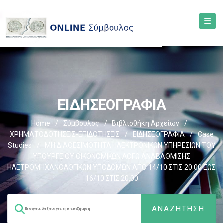
ΕΙΔΗΣΕΟΓΡΑΦΙΑ
Home
/
Σύμβουλος
/
Βιβλιοθήκη Αρχείων
/
ΧΡΗΜΑΤΟΔΟΤΗΣΕΙΣ-ΕΠΙΔΟΤΗΣΕΙΣ
/
ΕΙΔΗΣΕΟΓΡΑΦΙΑ
/
Case
Studies
/
ΜΗ ΔΙΑΘΕΣΙΜΟΤΗΤΑ ΗΛΕΚΤΡΟΝΙΚΩΝ ΥΠΗΡΕΣΙΩΝ ΤΟΥ
ΥΠΟΥΡΓΕΙΟΥ ΟΙΚΟΝΟΜΙΚΩΝ ΛΟΓΩ ΑΝΑΒΑΘΜΙΣΗΣ
ΗΛΕΤΡΟΜΗΧΑΝΟΛΟΓΙΚΩΝ ΥΠΟΔΟΜΩΝ ΑΠΟ 14/10 ΣΤΙΣ 20:00 ΕΩΣ
16/10 ΣΤΙΣ 20:00