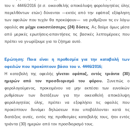
του ν. 4446/2016 (σ.σ. οικειοθελής αποκάλυψη φορολογητέας ύλης
παρελθόντων ετών) δύνανται —εκτός από την εφάπαξ εξόφληση
των οφειλών που τυχόν θα προκύψουν— να ρυθμίζουν τις εν λόγω
οφειλές
σε μέχρι εικοσιτέσσερις (24) δόσεις
. Ας δούμε όμως μέσα
από μερικές ερωτήσεις-απαντήσεις τις βασικές λεπτομέρειες που
πρέπει να γνωρίζουμε για το ζήτημα αυτό.
Ερώτηση: Ποια είναι η προθεσμία για την καταβολή των
οφειλών που προκύπτουν βάσει του ν. 4446/2016;
Η καταβολή της οφειλής
γίνεται εφάπαξ, εντός τριάντα (30)
ημερών από τον προσδιορισμό του φόρου.
Συνεπώς ο
φορολογούμενος, προκειμένου να μην εκπέσει των ευνοϊκών
ρυθμίσεων των διατάξεων για την οικειοθελή αποκάλυψη
φορολογητέας ύλης, πρέπει να εξοφλήσει τις οφειλές που
προκύπτουν δυνάμει δηλώσεων που υποβάλλονται κατά τις
διατάξεις αυτές, εντός της προθεσμίας καταβολής τους, ήτοι εντός
τριάντα (30) ημερών από τον προσδιορισμό τους.