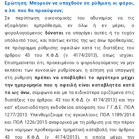
Ερώτηση: Μπορούν να υπαχθούν σε ρύθμιση οι φόροι,
κ.λπ. που θα προκύψουν;
Σε περίπτωση οικονομικής του αδυναμίας να τις
εξοφλήσει εμπρόθεσμα, εν όλω ή εν μέρει, ο
φορολογούμενος
δύναται
να υπαγάγει αυτές ή το τυχόν
υπόλοιπό τους, και πάντως εντός της ως άνω προθεσμίας,
σε πρόγραμμα ρύθμισης οφειλών κατά τις διατάξεις του
άρθρου 43 του Κ.Φ.Δ. (ν. 4174/2013), όπως ισχύει.
Επισημαίνεται ότι, προκειμένου ο φορολογούμενος να μην
εκπέσει των ευνοϊκών ρυθμίσεων, η αίτηση για υπαγωγή
στη ρύθμιση
πρέπει να υποβληθεί το αργότερο μέχρι
την ημερομηνία που η οφειλή είναι καταβλητέα κατά
τα ως άνω
, σύμφωνα και με τα ειδικότερα οριζόμενα στις
διατάξεις του άρθρου. 43 του Κ.Φ.Δ. (ν. 4174/2013) και την
κατ’ εξουσιοδότηση εκδοθείσα απόφαση του Γ.Γ.Δ.Ε. ΠΟΛ
1277/2013. Υπενθυμίζουμε τις εγκυκλίους ΠΟΛ 1189/2014
και ΠΟΛ 1226/2015 αναφορικά με τη ρύθμιση για την πέραν
των νομίμων προθεσμιών τμηματική καταβολή του άρθρου
43 του Κ.Φ.Δ. (ν. 4174/2013), η οποία μέχρι την