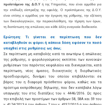
προϊστάμενο της Δ.Ο.Υ
ή της Υπηρεσίας, που είναι αρμόδια για
την επιδίωξη είσπραξης της οφειλής. Ο προϊστάμενος της Δ.Ο.Υ.
είναι επίσης ο αρμόδιος για την έγκριση της ρύθμισης, την εξέταση
των δικαιολογητικών, την παρακολούθηση, την τήρηση των όρων,
τη διαπίστωση της απώλειας και κάθε άλλη αναγκαία διαδικασία.
Ερώτηση: Τι γίνεται σε περίπτωση που δεν
καταβληθούν οι φόροι ή κάποια δόση εφόσον το ποσό
υπαχθεί στις ρυθμίσεις ως άνω;
Σε περίπτωση μη καταβολής κατά τα ανωτέρω ή απώλειας
της ρύθμισης, ο φορολογούμενος εκπίπτει των ευνοϊκών
ρυθμίσεων του παρόντος κεφαλαίου και διενεργείται, κατά
περίπτωση, νέος άμεσος, διοικητικός ή διορθωτικός
προσδιορισμός, δυνάμει του οποίου επιβάλλονται σε
βάρος του η διαφορά πρόσθετου φόρου, καθώς και τα
πρόστιμα εκπρόθεσμης δήλωσης, που δεν κατέβαλε λόγω
υπαγωγής του στις διατάξεις του ν. 4446/2016. Ως προς
την επιβολή των προστίμων των άρθρων 58, 58Α και 59 του
ν. 4174/2013 ή του άρθρου 7 του ν. 4337/2015 ή του άρθρου