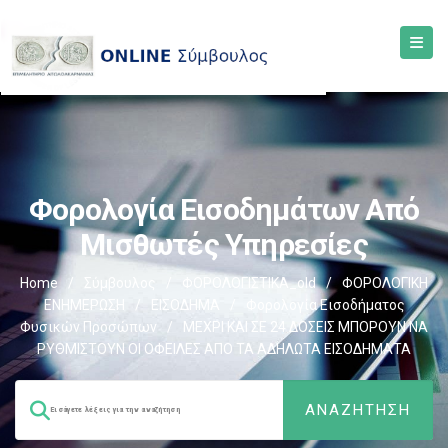
Φορολογία Εισοδημάτων Από
Μισθωτές Υπηρεσίες
Home
/
Σύμβουλος
/
ΦΟΡΟΛΟΓΙΣΤΙΚΑ_old
/
ΦΟΡΟΛΟΓΙΚΗ
ΕΝΗΜΕΡΩΣΗ
/
ΕΙΣΟΔΗΜΑ
/
Φορολογία Εισοδήματος
Φυσικών Προσώπων
/
ΜΕΧΡΙ ΚΑΙ ΣΕ 24 ΔΟΣΕΙΣ ΜΠΟΡΟΥΝ ΝΑ
ΡΥΘΜΙΣΤΟΥΝ ΟΙ ΟΦΕΙΛΕΣ ΑΠΟ ΤΑ ΑΔΗΛΩΤΑ ΕΙΣΟΔΗΜΑΤΑ