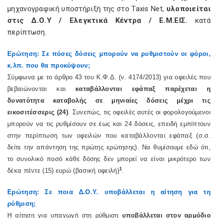
μηχανογραφική υποστήριξή της στο Taxis Net,
υλοποιείται
στις Δ.Ο.Υ / Ελεγκτικά Κέντρα / Ε.Μ.ΕΙΣ.
κατά
περίπτωση.
Ερώτηση: Σε πόσες δόσεις μπορούν να ρυθμιστούν οι φόροι,
κ.λπ. που θα προκύψουν;
Σύμφωνα με το άρθρο 43 του Κ.Φ.Δ. (ν. 4174/2013) για οφειλές που
βεβαιώνονται και
καταβάλλονται εφάπαξ παρέχεται η
δυνατότητα καταβολής σε μηνιαίες δόσεις μέχρι τις
εικοσιτέσσερις (24)
. Συνεπώς, τις οφειλές αυτές οι φορολογούμενοι
μπορούν να τις ρυθμίσουν σε έως και 24 δόσεις, επειδή εμπίπτουν
στην περίπτωση των οφειλών που καταβάλλονται εφάπαξ (σ.σ.
δείτε την απάντηση της πρώτης ερώτησης). Να θυμίσουμε εδώ ότι,
το συνολικό ποσό κάθε δόσης δεν μπορεί να είναι μικρότερο των
1
δέκα πέντε (15) ευρώ (βασική οφειλή)
.
Ερώτηση: Σε ποια Δ.Ο.Υ. υποβάλλεται η αίτηση για τη
ρύθμιση;
Η αίτηση για υπαγωγή στη ρύθμιση
υποβάλλεται στον αρμόδιο