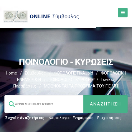
ΠΟΙΝΟΛΟΓΙΟ - ΚΥΡΩΣΕΙΣ
Home
/
Σύμβουλος
/
ΦΟΡΟΛΟΓΙΣΤΙΚΑ_old
/
ΦΟΡΟΛΟΓΙΚΗ
ΕΝΗΜΕΡΩΣΗ
/
ΠΟΙΝΟΛΟΓΙΟ - ΚΥΡΩΣΕΙΣ
/
Γενικές
Παραβάσεις
/
ΜΕΙΩΝΟΝΤΑΙ ΤΑ ΠΡΟΣΤΙΜΑ ΤΟΥ Γ.Ε.ΜΗ.
Συχνές Αναζητήσεις:
Φορολογικη Ενημέρωση
,
Επιχειρήσεις