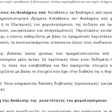
τος τυχόν προσθηκών ή βελτιώσεων, επίσης περιλαμβάνονται και τυχόν υπάρχουσ
σεις σε/Αναλήψεις από:
Καταθέσεις σε/Αναλήψεις από προσ
ηματοπιστωτικά ιδρύματα. Καταθέσεις σε/ Αναλήψεις από 
 ή το Εξωτερικό), του φορολογούμενου, της συζύγου και τ
ικοί, οικογενειακοί και επαγγελματικοί). Περιπτώσεις κοιν
χο, ο οποίος καθορίζεται με βάση τις πραγματικές περιστάσε
υνατό, τα ποσά κατανέμονται ισόποσα σε όλους τους συνδικαιο
ς:
Δαπάνες πάσης φύσεως που πραγματοποιούνται από τ
τευόμενα μέλη αυτών. Σε περίπτωση όπου είναι δεδομένη η
 το ποσό που καταβλήθηκε και δεν παρέχονται στοιχεία 
ρίζεται με βάσει τα στοιχεία που έχει στην διάθεση της η Φορ
ή:
Όπου αναφέρονται δαπάνες διαβίωσης (προσωπικές/ οικογεν
τές
ή της Ανάλυσης της ρευστότητος του φορολογούμενου
ική αυτή προσδιορίζει τη φορολογητέα ύλη αναλύοντας τα έσ