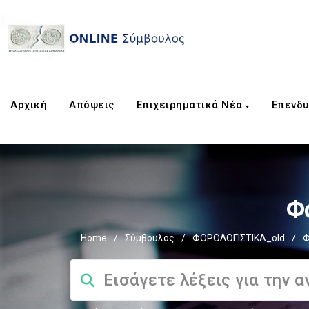
Αρχική
Απόψεις
Επιχειρηματικά Νέα
Επενδυ
Φ
Home
/
Σύμβουλος
/
ΦΟΡΟΛΟΓΙΣΤΙΚΑ_old
/
Φ