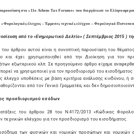
παρουσίαση στο «11ο Athens Tax Forume» που διοργάνωσε το Ελληνοαμερικ
 «Φορολογικός έλεγχος – Έμμεσες τεχνικές ελέγχου – Φορολογικό Πιστοποι
οσίευση από το «Ενημερωτικό Δελτίο» ( Σεπτέμβριος 2015 ) της
 του άρθρου αυτού είναι η συνοπτική παρουσίαση του θέματο
ρο και έχει χρησιμοποιηθεί από την Διοίκηση για τον π
άτων εξωτερικού κλπ. Σε προηγούμενο άρθρο είχαμε αναφερθε
μπορεί να χρησιμοποιεί για τον προσδιορισμό του εισοδήματος
ς έλεγχο υποθέσεις με βάση κριτήρια ανάλυσης κινδύνου, ή σ
αθορίζονται από τον Γενικό Γραμματέα, και δεν δημοσιοποιούντ
ος προσδιορισμού εσόδων
ιατάξεις του άρθρου 28 του Ν.4172/2013 «Κώδικας Φορολο
ν τεχνικών ελέγχου για τον προσδιορισμό του εισοδήματος.
ισόδημα των φυσικών και νομικών προσώπων και νομικών ο