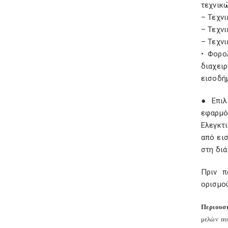
τεχνικ
– Τεχν
– Τεχν
– Τεχν
• Φορο
διαχει
εισοδήμ
● Επιλ
εφαρμό
Ελεγκτι
από εισ
στη διά
Πριν π
ορισμο
Περιουσ
μελών αυ