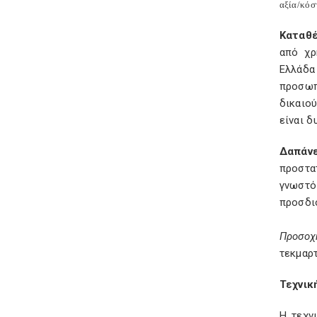
αξία/κόσ
Καταθέ
από χρ
Ελλάδα
προσωπ
δικαιού
είναι δ
Δαπάνε
προστα
γνωστό
προσδιο
Προσοχ
τεκμαρ
Τεχνικ
Η τεχν