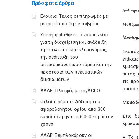
Πρόσφατα άρθρα
Από την 
Ενοίκια: Τέλος οι πληρωμές με
μετρητά από 1η Οκτωβρίου
Με θέμα:
Υπερψηφίσθηκε το νομοσχέδιο
[Αναδημ
για τη διαχείριση και ανάδειξη
της πολιτιστικής κληρονομιάς,
Σκοπός
την ανάπτυξη του
επίκαι
οπτικοακουστικού τομέα και την
εμβασμ
προστασία των πνευματικών
αυτός 
δικαιωμάτων
τις προ
οποία κ
ΑΑΔΕ: Πλατφόρμα myAGRO
Φιλοδωρήματα: Αύξηση του
Μέθοδ
αφορολόγητου ορίου από 300
Στις δ
ευρώ τον μήνα σε 6.000 ευρώ τον
έμμεσω
χρόνο
ΑΑΔΕ: Ξεμπλοκάρουν οι
● Το ε