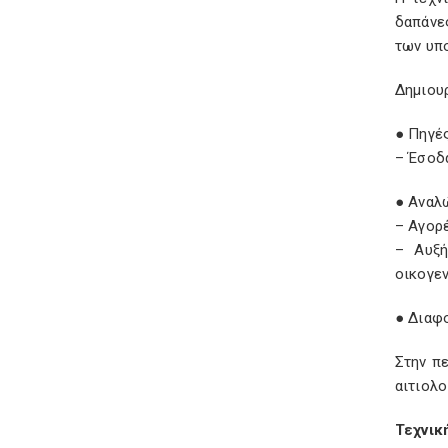
δαπάνες
των υπ
Δημιου
● Πηγέ
– Έσοδα
● Αναλ
– Αγορέ
– Αυξή
οικογεν
● Διαφ
Στην π
αιτιολο
Τεχνικ