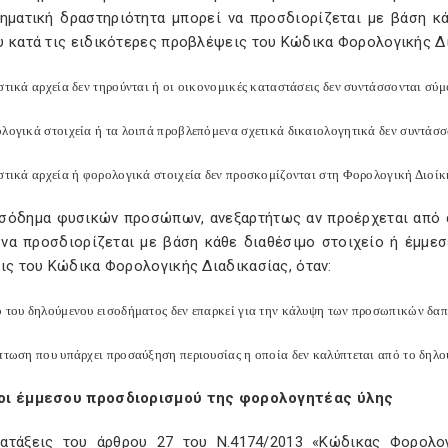
ρηματική δραστηριότητα μπορεί να προσδιορίζεται με βάση κ
υ κατά τις ειδικότερες προβλέψεις του Κώδικα Φορολογικής Δ
στικά αρχεία δεν τηρούνται ή οι οικονομικές καταστάσεις δεν συντάσσονται σύμ
ολογικά στοιχεία ή τα λοιπά προβλεπόμενα σχετικά δικαιολογητικά δεν συντάσ
ιστικά αρχεία ή φορολογικά στοιχεία δεν προσκομίζονται στη Φορολογική Διοί
ισόδημα φυσικών προσώπων, ανεξαρτήτως αν προέρχεται από ά
 να προσδιορίζεται με βάση κάθε διαθέσιμο στοιχείο ή έμμε
ις του Κώδικα Φορολογικής Διαδικασίας, όταν:
ό του δηλούμενου εισοδήματος δεν επαρκεί για την κάλυψη των προσωπικών δα
ίπτωση που υπάρχει προσαύξηση περιουσίας η οποία δεν καλύπτεται από το δηλ
ι έμμεσου προσδιορισμού της φορολογητέας ύλης
ιατάξεις του άρθρου 27 του Ν.4174/2013 «Κώδικας Φορολογ