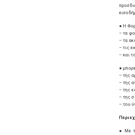
προσδι
εισοδή
● Η Φορ
– τα φ
– τα ακ
– τις ε
– και 
● μπορ
– της α
– της 
– της 
– της 
– του 
Περιεχ
● Με τ