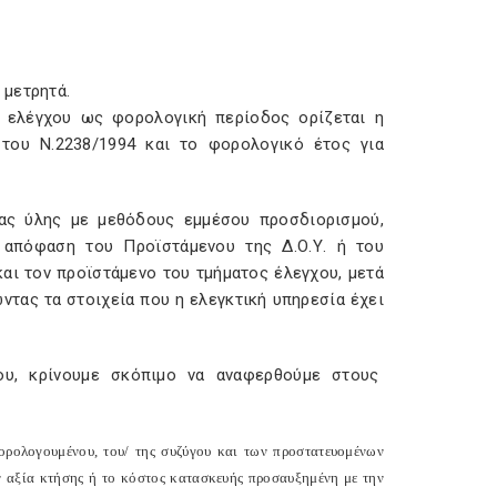
 μετρητά.
ν ελέγχου ως φορολογική περίοδος ορίζεται η
 του Ν.2238/1994 και το φορολογικό έτος για
έας ύλης με μεθόδους εμμέσου προσδιορισμού,
η απόφαση του Προϊστάμενου της Δ.Ο.Υ. ή του
και τον προϊστάμενο του τμήματος έλεγχου, μετά
ντας τα στοιχεία που η ελεγκτική υπηρεσία έχει
ου, κρίνουμε σκόπιμο να αναφερθούμε στους
ορολογουμένου, του/ της συζύγου και των προστατευομένων
ν αξία κτήσης ή το κόστος κατασκευής προσαυξημένη με την