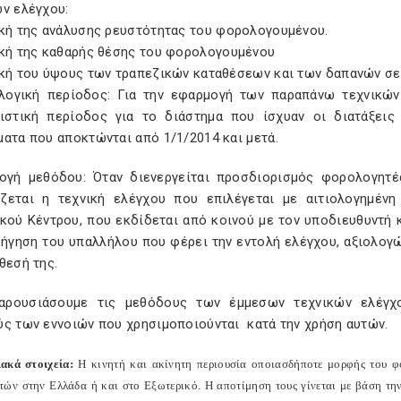
ών ελέγχου:
ική της ανάλυσης ρευστότητας του φορολογουμένου.
ική της καθαρής θέσης του φορολογουμένου
ική του ύψους των τραπεζικών καταθέσεων και των δαπανών σε
λογική περίοδος: Για την εφαρμογή των παραπάνω τεχνικώ
ριστική περίοδος για το διάστημα που ίσχυαν οι διατάξεις
ατα που αποκτώνται από 1/1/2014 και μετά.
ογή μεθόδου: Όταν διενεργείται προσδιορισμός φορολογητ
ζεται η τεχνική ελέγχου που επιλέγεται με αιτιολογημέν
κού Κέντρου, που εκδίδεται από κοινού με τον υποδιευθυντή 
ήγηση του υπαλλήλου που φέρει την εντολή ελέγχου, αξιολογώ
θεσή της.
αρουσιάσουμε τις μεθόδους των έμμεσων τεχνικών ελέγχ
ύς των εννοιών που χρησιμοποιούνται κατά την χρήση αυτών.
ιακά στοιχεία:
Η κινητή και ακίνητη περιουσία οποιασδήποτε μορφής του φ
τών στην Ελλάδα ή και στο Εξωτερικό. Η αποτίμηση τους γίνεται με βάση τη