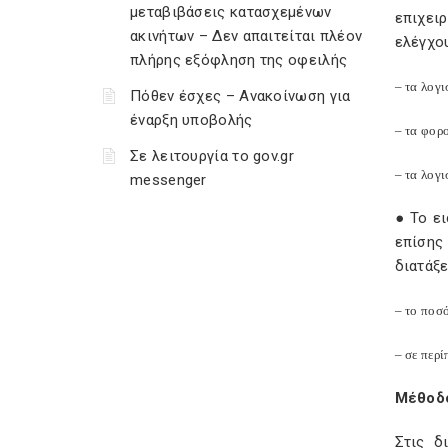
μεταβιβάσεις κατασχεμένων
επιχει
ακινήτων – Δεν απαιτείται πλέον
ελέγχο
πλήρης εξόφληση της οφειλής
– τα λογι
Πόθεν έσχες – Ανακοίνωση για
έναρξη υποβολής
– τα φορ
Σε λειτουργία το gov.gr
– τα λογ
messenger
● Το ε
επίσης
διατάξε
– το ποσ
– σε περ
Μέθοδο
Στις δ